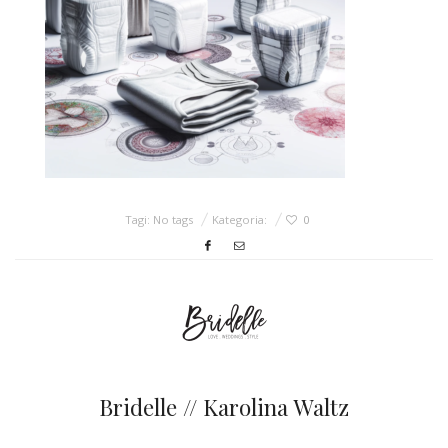
ŚLUBNE STYLE
MAGAZYNY
ARCHIWUM
Tagi: No tags
Kategoria:
0
Bridelle // Karolina Waltz