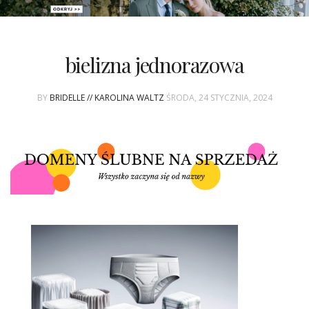
PATRONAT
bielizna jednorazowa
SPONSORING
BY
BRIDELLE // KAROLINA WALTZ
ŚRODA, 24 STYCZNIA, 2024
KONKURSY
KSIĄŻKI BRIDELLE
POLECANE FIRMY
WASZE ŚLUBY
{HOT SEXY BEST}
BRI GROUP