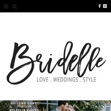
#10YEARSBRI
INFO
O NAS
KONTAKT
REKLAMA
ADVERTISING
BRICREATIVES
ZGŁOSZENIA