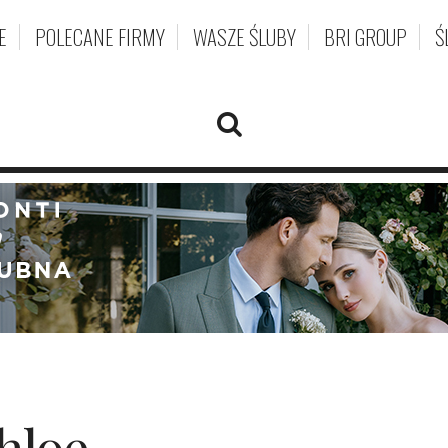
E
POLECANE FIRMY
WASZE ŚLUBY
BRI GROUP
Ś