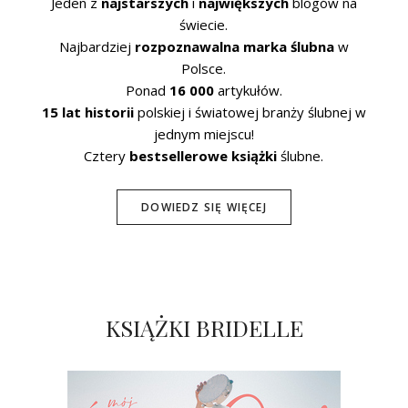
Jeden z
najstarszych
i
największych
blogów na
świecie.
Najbardziej
rozpoznawalna marka ślubna
w
Polsce.
Ponad
16 000
artykułów.
15 lat historii
polskiej i światowej branży ślubnej w
jednym miejscu!
Cztery
bestsellerowe książki
ślubne.
DOWIEDZ SIĘ WIĘCEJ
KSIĄŻKI BRIDELLE