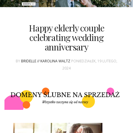
PATRONAT
Happy elderly couple
SPONSORING
celebrating wedding
anniversary
KONKURSY
BY
BRIDELLE // KAROLINA WALTZ
PONIEDZIAŁEK, 19 LUTEGO,
KSIĄŻKI BRIDELLE
2024
POLECANE FIRMY
WASZE ŚLUBY
{HOT SEXY BEST}
BRI GROUP