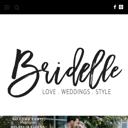
#10YEARSBRI
INFO
O NAS
KONTAKT
REKLAMA
ADVERTISING
BRICREATIVES
ZGŁOSZENIA