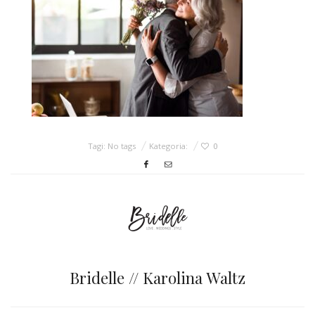
ŚLUBNE STYLE
MAGAZYNY
ARCHIWUM
Tagi: No tags
Kategoria:
0
Bridelle // Karolina Waltz