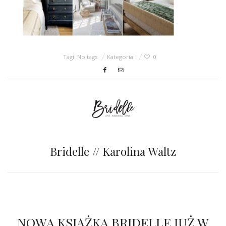
ŚLUBNE STYLE
MAGAZYNY
ARCHIWUM
Tagi: No tags
Kategoria:
0
Bridelle // Karolina Waltz
NOWA KSIĄŻKA BRIDELLE JUŻ W