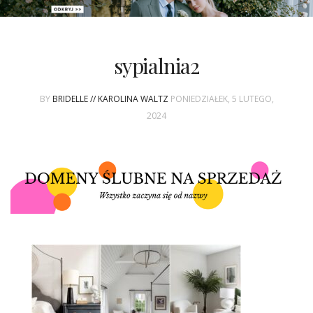
PATRONAT
sypialnia2
SPONSORING
BY
BRIDELLE // KAROLINA WALTZ
PONIEDZIAŁEK, 5 LUTEGO,
KONKURSY
2024
KSIĄŻKI BRIDELLE
POLECANE FIRMY
WASZE ŚLUBY
{HOT SEXY BEST}
BRI GROUP