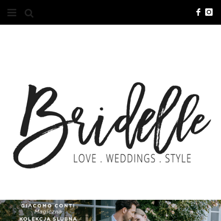
#10YEARSBRI
INFO
O NAS
KONTAKT
REKLAMA
ADVERTISING
BRICREATIVES
ZGŁOSZENIA