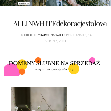
PATRONAT
ALLINWHITEdekoracjestolow1
SPONSORING
BY
BRIDELLE // KAROLINA WALTZ
PONIEDZIAŁEK, 14
KONKURSY
SIERPNIA, 2023
KSIĄŻKI BRIDELLE
POLECANE FIRMY
WASZE ŚLUBY
{HOT SEXY BEST}
BRI GROUP