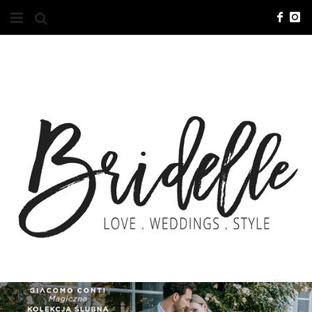
#10YEARSBRI
INFO
O NAS
KONTAKT
REKLAMA
ADVERTISING
BRICREATIVES
ZGŁOSZENIA