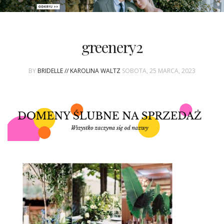
PATRONAT
greenery2
SPONSORING
BY
BRIDELLE // KAROLINA WALTZ
SOBOTA, 25 MARCA, 2023
KONKURSY
KSIĄŻKI BRIDELLE
POLECANE FIRMY
WASZE ŚLUBY
{HOT SEXY BEST}
BRI GROUP