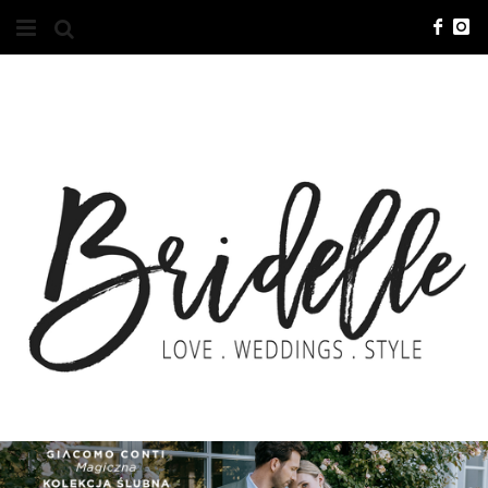
#10YEARSBRI
INFO
O NAS
KONTAKT
REKLAMA
ADVERTISING
BRICREATIVES
ZGŁOSZENIA