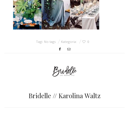
ŚLUBNE STYLE
MAGAZYNY
ARCHIWUM
Tagi: No tags
Kategoria:
0
Bridelle // Karolina Waltz