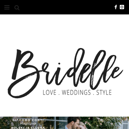
#10YEARSBRI
INFO
O NAS
KONTAKT
REKLAMA
ADVERTISING
BRICREATIVES
ZGŁOSZENIA