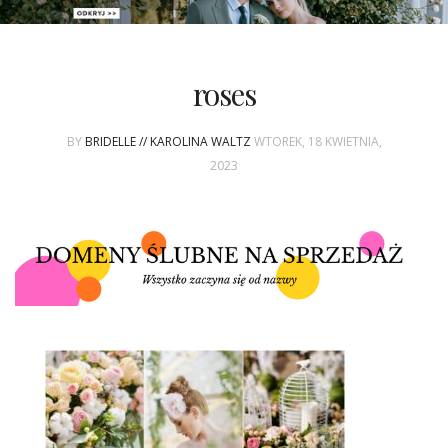
PATRONAT
roses
SPONSORING
BY
BRIDELLE // KAROLINA WALTZ
WTOREK, 18 KWIETNIA,
KONKURSY
2023
KSIĄŻKI BRIDELLE
POLECANE FIRMY
WASZE ŚLUBY
{HOT SEXY BEST}
BRI GROUP