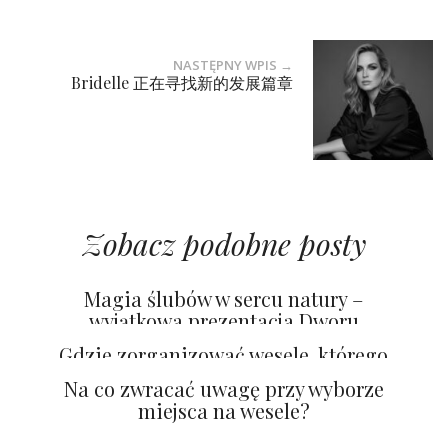
NASTĘPNY WPIS →
Bridelle 正在寻找新的发展篇章
Zobacz podobne posty
Magia ślubów w sercu natury –
wyjątkowa prezentacja Dworu
Gogolewo
Gdzie zorganizować wesele, którego
goście nigdy nie zapomną?
Na co zwracać uwagę przy wyborze
miejsca na wesele?