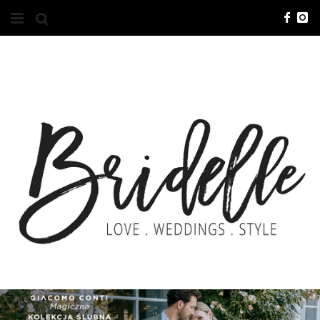
#10YEARSBRI
INFO
O NAS
KONTAKT
REKLAMA
ADVERTISING
BRICREATIVES
ZGŁOSZENIA