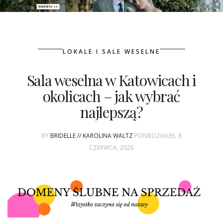
PATRONAT
LOKALE I SALE WESELNE
SPONSORING
Sala weselna w Katowicach i
KONKURSY
okolicach – jak wybrać
KSIĄŻKI BRIDELLE
najlepszą?
POLECANE FIRMY
BY
BRIDELLE // KAROLINA WALTZ
PONIEDZIAŁEK, 8
CZERWCA, 2026
WASZE ŚLUBY
{HOT SEXY BEST}
BRI GROUP