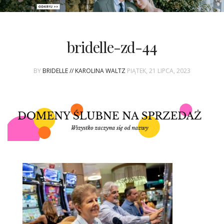
PATRONAT
bridelle-zd-44
SPONSORING
BY
BRIDELLE // KAROLINA WALTZ
PIĄTEK, 21 LIPCA, 2023
KONKURSY
KSIĄŻKI BRIDELLE
POLECANE FIRMY
WASZE ŚLUBY
{HOT SEXY BEST}
BRI GROUP