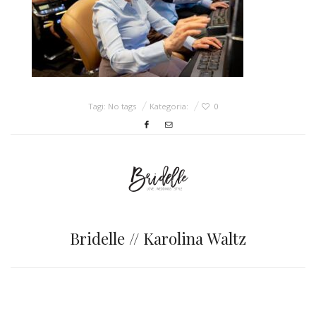
ŚLUBNE STYLE
MAGAZYNY
ARCHIWUM
Tagi: No tags
Kategoria:
0
Bridelle // Karolina Waltz