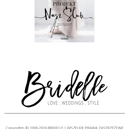
Copyrights © 2009-2026 BRIDELLE | WSZELKIE PRAWA ZASTRZEŻONE