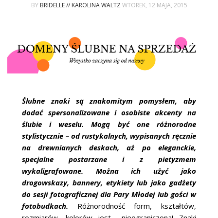
ŚLUBNE STYLE
BY
BRIDELLE // KAROLINA WALTZ
WTOREK, 12 MAJA, 2015
MAGAZYNY
ARCHIWUM
Ślubne znaki są znakomitym pomysłem, aby
dodać spersonalizowane i osobiste akcenty na
ślubie i weselu. Mogą być one różnorodne
stylistycznie – od rustykalnych, wypisanych ręcznie
na drewnianych deskach, aż po eleganckie,
specjalne postarzane i z pietyzmem
wykaligrafowane. Można ich użyć jako
drogowskazy, bannery, etykiety lub jako gadżety
do sesji fotograficznej dla Pary Młodej lub gości w
fotobudkach.
Różnorodność form, kształtów,
rozmiarów, kolorów jest nieograniczona! Znaki