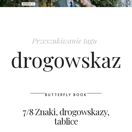
PATRONAT
SPONSORING
Przeszukiwanie tagu
KONKURSY
drogowskaz
KSIĄŻKI BRIDELLE
POLECANE FIRMY
WASZE ŚLUBY
BUTTERFLY BOOK
{HOT SEXY BEST}
7/8 Znaki, drogowskazy,
tablice
BRI GROUP