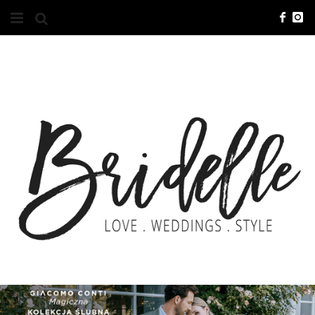
#10YEARSBRI
INFO
O NAS
KONTAKT
REKLAMA
ADVERTISING
BRICREATIVES
ZGŁOSZENIA