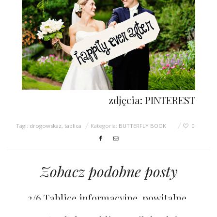
zdjęcia: PINTEREST
Tagi:
drogowskaz
,
tablica
Kategoria:
BUTTERFLY BOOK
0
Zobacz podobne posty
3/6 Tablice informacyjne, powitalne,
drogowskazy
4/6 Napisy na ślubie i weselu