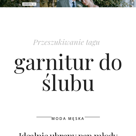
PATRONAT
SPONSORING
Przeszukiwanie tagu
KONKURSY
garnitur do
KSIĄŻKI BRIDELLE
ślubu
POLECANE FIRMY
WASZE ŚLUBY
{HOT SEXY BEST}
MODA MĘSKA
BRI GROUP