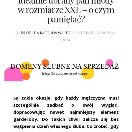
Idealnie ubrany pan młody
ŚLUBNE STYLE
w rozmiarze XXL – o czym
pamiętać?
MAGAZYNY
ARCHIWUM
BY
BRIDELLE // KAROLINA WALTZ
PONIEDZIAŁEK, 8 KWIETNIA,
2024
Są takie okazje, gdy każdy mężczyzna musi
szczególnie zadbać o swój wygląd,
dopracowując nawet najmniejszy element
garderoby. Do takich chwil zalicza się bez
wątpienia dzień własnego ślubu. Co zrobić, gdy