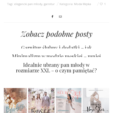
Tagi:
elegancki pan młody
,
garnitur
Kategoria:
Moda Męska
1
Zobacz podobne posty
Garnitur ślubny i dodatki – jak
stworzyć spójną i elegancką stylizację?
Minimalizm w modzie męskiej – mniej
znaczy lepiej
Idealnie ubrany pan młody w
rozmiarze XXL – o czym pamiętać?