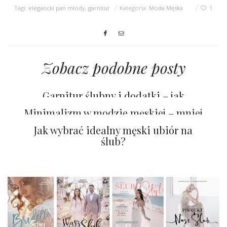
Tagi:
elegancki pan młody
,
garnitur
Kategoria:
Moda Męska
1
Zobacz podobne posty
Garnitur ślubny i dodatki – jak
stworzyć spójną i elegancką stylizację?
Minimalizm w modzie męskiej – mniej
znaczy lepiej
Jak wybrać idealny męski ubiór na
ślub?