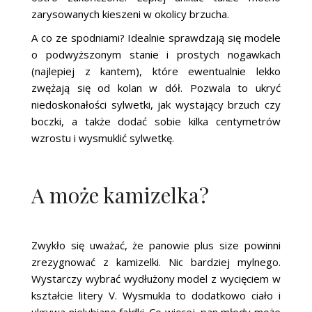
zarysowanych kieszeni w okolicy brzucha.
A co ze spodniami? Idealnie sprawdzają się modele
o podwyższonym stanie i prostych nogawkach
(najlepiej z kantem), które ewentualnie lekko
zwężają się od kolan w dół. Pozwala to ukryć
niedoskonałości sylwetki, jak wystający brzuch czy
boczki, a także dodać sobie kilka centymetrów
wzrostu i wysmuklić sylwetkę.
A może kamizelka?
Zwykło się uważać, że panowie plus size powinni
zrezygnować z kamizelki. Nic bardziej mylnego.
Wystarczy wybrać wydłużony model z wycięciem w
kształcie litery V. Wysmukla to dodatkowo ciało i
ukrywa nielubiane fałdki. Co więcej, pan młody może