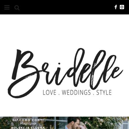
#10YEARSBRI
INFO
O NAS
KONTAKT
REKLAMA
ADVERTISING
BRICREATIVES
ZGŁOSZENIA