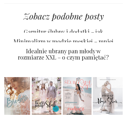
Zobacz podobne posty
Garnitur ślubny i dodatki – jak
stworzyć spójną i elegancką stylizację?
Minimalizm w modzie męskiej – mniej
znaczy lepiej
Idealnie ubrany pan młody w
rozmiarze XXL – o czym pamiętać?