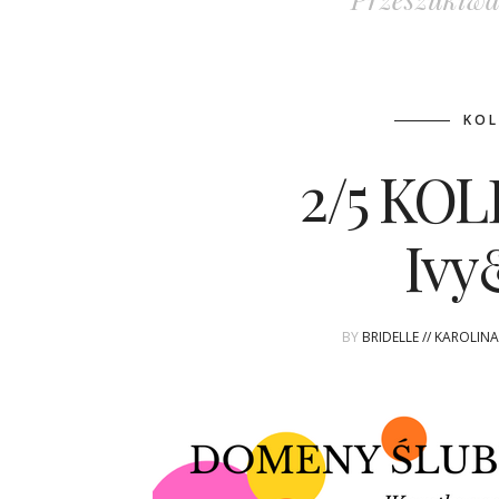
KOL
2/5 KOL
Ivy
BY
BRIDELLE // KAROLIN