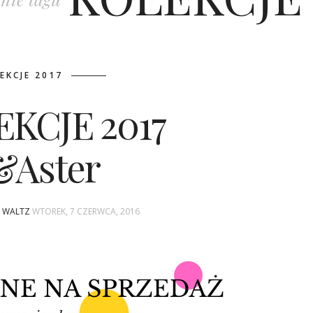
EKCJE 2017
EKCJE 2017
&Aster
A WALTZ
WTOREK, 7 CZERWCA, 2016