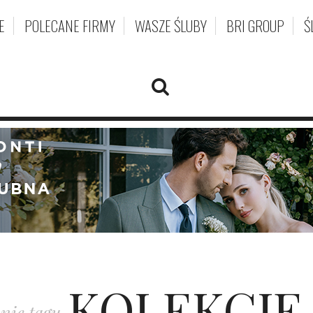
E
POLECANE FIRMY
WASZE ŚLUBY
BRI GROUP
Ś
KOLEKCJE 
nie tagu