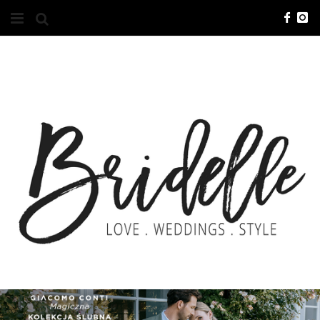
#10YEARSBRI
INFO
O NAS
KONTAKT
REKLAMA
ADVERTISING
BRICREATIVES
ZGŁOSZENIA