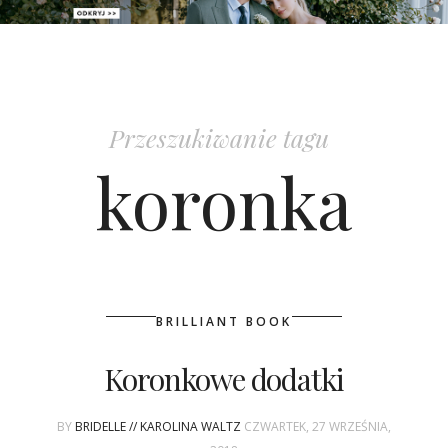
PATRONAT
SPONSORING
Przeszukiwanie tagu
KONKURSY
koronka
KSIĄŻKI BRIDELLE
POLECANE FIRMY
WASZE ŚLUBY
BRILLIANT BOOK
{HOT SEXY BEST}
Koronkowe dodatki
BRI GROUP
BY
BRIDELLE // KAROLINA WALTZ
CZWARTEK, 27 WRZEŚNIA,