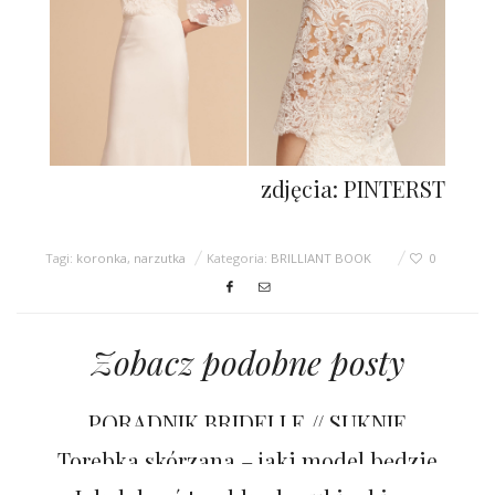
zdjęcia: PINTERST
Tagi:
koronka
,
narzutka
Kategoria:
BRILLIANT BOOK
0
Zobacz podobne posty
PORADNIK BRIDELLE // SUKNIE
ŚLUBNE TRENDY 2023/2024
Torebka skórzana – jaki model będzie
najlepszy na wiosnę?