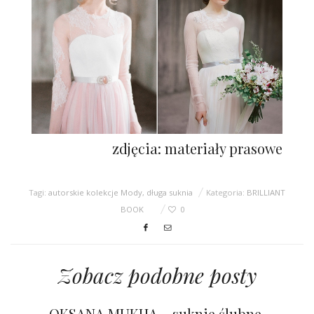
zdjęcia: materiały prasowe
Tagi:
autorskie kolekcje Mody
,
długa suknia
Kategoria:
BRILLIANT
BOOK
0
Zobacz podobne posty
OKSANA MUKHA – suknie ślubne,