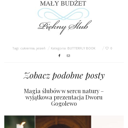
Tagi:
cukiernia
,
jesień
Kategoria:
BUTTERFLY BOOK
0
Zobacz podobne posty
Magia ślubów w sercu natury –
wyjątkowa prezentacja Dworu
Gogolewo