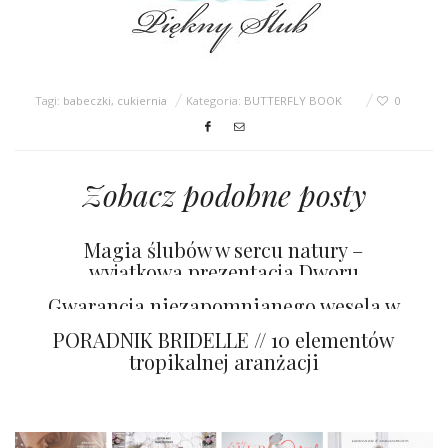
Tagi:
babeczki
,
cukiernia
Kategoria:
BUTTERFLY BOOK
0
Zobacz podobne posty
Magia ślubów w sercu natury –
wyjątkowa prezentacja Dworu
Gogolewo
Gwarancja niezapomnianego wesela w
Pałacu Pakoszów
PORADNIK BRIDELLE // 10 elementów
tropikalnej aranżacji