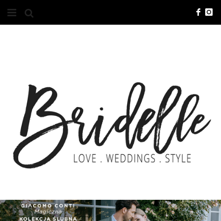
#10YEARSBRI
INFO
O NAS
KONTAKT
REKLAMA
ADVERTISING
BRICREATIVES
ZGŁOSZENIA