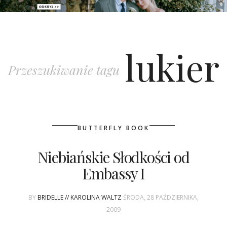
PATRONAT
lukier
SPONSORING
Przeszukiwanie tagu
KONKURSY
KSIĄŻKI BRIDELLE
BUTTERFLY BOOK
POLECANE FIRMY
Niebiańskie Słodkości od
WASZE ŚLUBY
Embassy I
{HOT SEXY BEST}
BY
BRIDELLE // KAROLINA WALTZ
ŚRODA, 28 PAŹDZIERNIKA,
BRI GROUP
2009