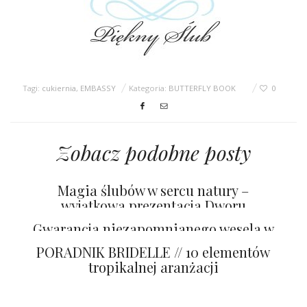
Tagi:
cukiernia
,
EMBASSY
Kategoria:
BUTTERFLY BOOK
0
Zobacz podobne posty
Magia ślubów w sercu natury –
wyjątkowa prezentacja Dworu
Gogolewo
Gwarancja niezapomnianego wesela w
Pałacu Pakoszów
PORADNIK BRIDELLE // 10 elementów
tropikalnej aranżacji