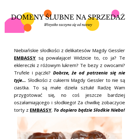
ŚLUBNE STYLE
MAGAZYNY
ARCHIWUM
Niebiańskie słodkości z delikatesów Magdy Gessler
EMBASSY
są powalające! Widzicie to, co ja? Te
eklereczki z różowym lukrem? Te bezy z owocami?
Trufele i pączki?
Dobrze, że od patrzenia się nie
tyje…
Słodkości z cukierni Magdy Gessler to nie są
ciastka. To są małe dzieła sztuki! Radzę Wam
przygotować się, no coś jeszcze bardziej
oszałamiającego i słodkiego! Za chwilkę zobaczycie
torty z
EMBASSY
.
To dopiero będzie Słodkie Niebo!