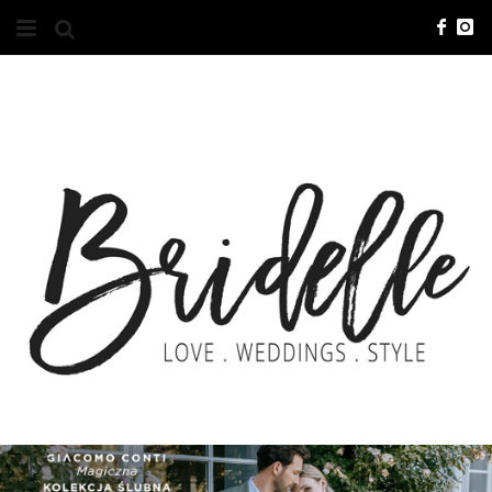
#10YEARSBRI
INFO
O NAS
KONTAKT
REKLAMA
ADVERTISING
BRICREATIVES
ZGŁOSZENIA