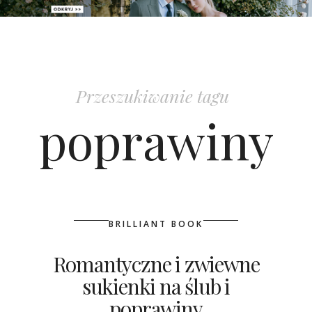
PATRONAT
SPONSORING
Przeszukiwanie tagu
KONKURSY
poprawiny
KSIĄŻKI BRIDELLE
POLECANE FIRMY
WASZE ŚLUBY
BRILLIANT BOOK
{HOT SEXY BEST}
Romantyczne i zwiewne
sukienki na ślub i
BRI GROUP
poprawiny