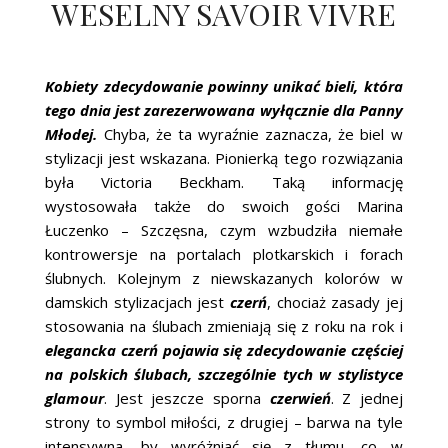
WESELNY SAVOIR VIVRE
Kobiety zdecydowanie powinny unikać bieli, która
tego dnia jest zarezerwowana wyłącznie dla Panny
Młodej.
Chyba, że ta wyraźnie zaznacza, że biel w
stylizacji jest wskazana. Pionierką tego rozwiązania
była Victoria Beckham. Taką informację
wystosowała także do swoich gości Marina
Łuczenko – Szczęsna, czym wzbudziła niemałe
kontrowersje na portalach plotkarskich i forach
ślubnych. Kolejnym z niewskazanych kolorów w
damskich stylizacjach jest
czerń
, chociaż zasady jej
stosowania na ślubach zmieniają się z roku na rok i
elegancka czerń pojawia się zdecydowanie częściej
na polskich ślubach, szczególnie tych w stylistyce
glamour
. Jest jeszcze sporna
czerwień
. Z jednej
strony to symbol miłości, z drugiej – barwa na tyle
intensywna, by wyróżniać się z tłumu, co w