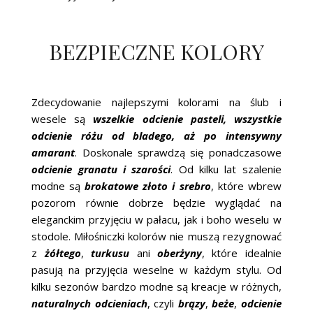
BEZPIECZNE KOLORY
Zdecydowanie najlepszymi kolorami na ślub i
wesele są
wszelkie odcienie pasteli, wszystkie
odcienie różu od bladego, aż po intensywny
amarant
. Doskonale sprawdzą się ponadczasowe
odcienie granatu i szarości
. Od kilku lat szalenie
modne są
brokatowe złoto i srebro
, które wbrew
pozorom równie dobrze będzie wyglądać na
eleganckim przyjęciu w pałacu, jak i boho weselu w
stodole. Miłośniczki kolorów nie muszą rezygnować
z
żółtego
,
turkusu
ani
oberżyny
, które idealnie
pasują na przyjęcia weselne w każdym stylu. Od
kilku sezonów bardzo modne są kreacje w różnych,
naturalnych odcieniach
, czyli
brązy
,
beże
,
odcienie