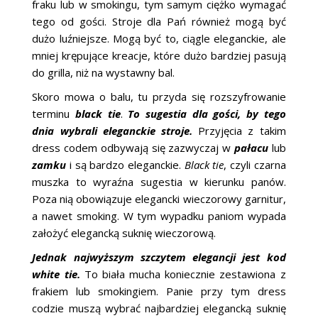
fraku lub w smokingu, tym samym ciężko wymagać
tego od gości. Stroje dla Pań również mogą być
dużo luźniejsze. Mogą być to, ciągle eleganckie, ale
mniej krępujące kreacje, które dużo bardziej pasują
do grilla, niż na wystawny bal.
Skoro mowa o balu, tu przyda się rozszyfrowanie
terminu
black tie
.
To sugestia dla gości, by tego
dnia wybrali eleganckie stroje.
Przyjęcia z takim
dress codem odbywają się zazwyczaj w
pałacu
lub
zamku
i są bardzo eleganckie.
Black tie
, czyli czarna
muszka to wyraźna sugestia w kierunku panów.
Poza nią obowiązuje elegancki wieczorowy garnitur,
a nawet smoking. W tym wypadku paniom wypada
założyć elegancką suknię wieczorową.
Jednak najwyższym szczytem elegancji jest kod
white tie.
To biała mucha koniecznie zestawiona z
frakiem lub smokingiem. Panie przy tym dress
codzie muszą wybrać najbardziej elegancką suknię