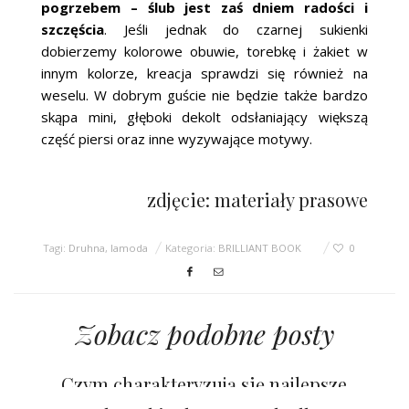
pogrzebem – ślub jest zaś dniem radości i
szczęścia
. Jeśli jednak do czarnej sukienki
dobierzemy kolorowe obuwie, torebkę i żakiet w
innym kolorze, kreacja sprawdzi się również na
weselu. W dobrym guście nie będzie także bardzo
skąpa mini, głęboki dekolt odsłaniający większą
część piersi oraz inne wyzywające motywy.
zdjęcie: materiały prasowe
Tagi:
Druhna
,
lamoda
Kategoria:
BRILLIANT BOOK
0
Zobacz podobne posty
Czym charakteryzują się najlepsze
sukienki na wesele?