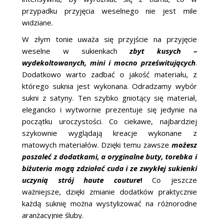
przypadku przyjęcia weselnego nie jest mile
widziane.
W złym tonie uważa się przyjście na przyjęcie
weselne w sukienkach
zbyt kusych –
wydekoltowanych, mini i mocno prześwitujących
.
Dodatkowo warto zadbać o jakość materiału, z
którego suknia jest wykonana. Odradzamy wybór
sukni z satyny. Ten szybko gniotący się materiał,
elegancko i wytwornie prezentuje się jedynie na
początku uroczystości. Co ciekawe, najbardziej
szykownie wyglądają kreacje wykonane z
matowych materiałów. Dzięki temu zawsze
możesz
poszaleć z dodatkami, a oryginalne buty, torebka i
biżuteria mogą zdziałać cuda i ze zwykłej sukienki
uczynią strój haute couture
!
Co jeszcze
ważniejsze, dzięki zmianie dodatków praktycznie
każdą suknię można wystylizować na różnorodne
aranżacyjnie śluby.