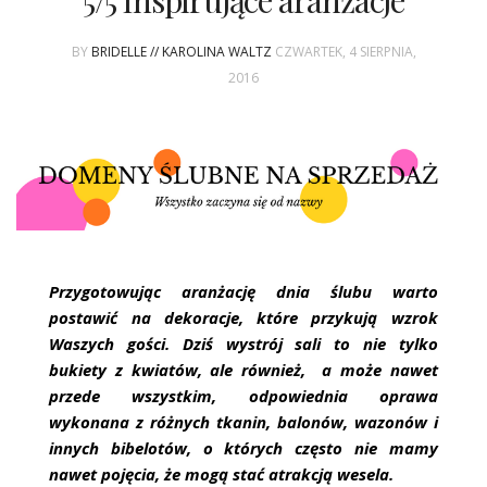
5/5 Inspirujące aranżacje
ŚLUBNE STYLE
BY
BRIDELLE // KAROLINA WALTZ
CZWARTEK, 4 SIERPNIA,
MAGAZYNY
2016
ARCHIWUM
Przygotowując aranżację dnia ślubu warto
postawić na dekoracje, które przykują wzrok
Waszych gości. Dziś wystrój sali to nie tylko
bukiety z kwiatów, ale również, a może nawet
przede wszystkim, odpowiednia oprawa
wykonana z różnych tkanin, balonów, wazonów i
innych bibelotów, o których często nie mamy
nawet pojęcia, że mogą stać atrakcją wesela.