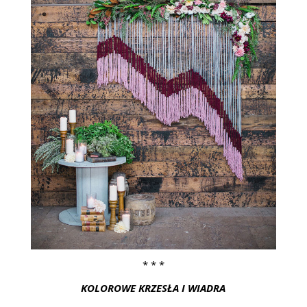
* * *
KOLOROWE KRZESŁA I WIADRA