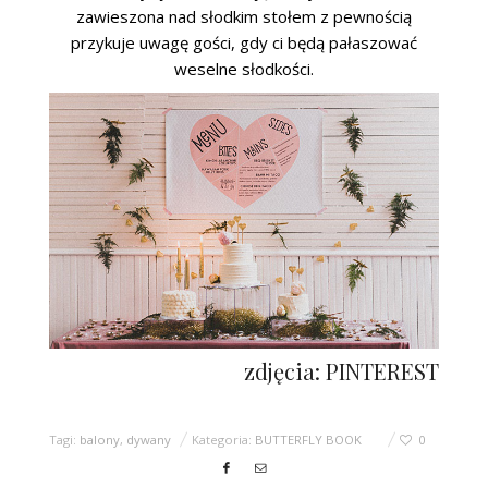
zawieszona nad słodkim stołem z pewnością
przykuje uwagę gości, gdy ci będą pałaszować
weselne słodkości.
zdjęcia: PINTEREST
Tagi:
balony
,
dywany
Kategoria:
BUTTERFLY BOOK
0