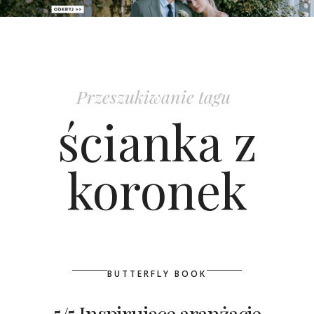
PATRONAT
SPONSORING
Przeszukiwanie tagu
KONKURSY
ścianka z
KSIĄŻKI BRIDELLE
koronek
POLECANE FIRMY
WASZE ŚLUBY
{HOT SEXY BEST}
BUTTERFLY BOOK
BRI GROUP