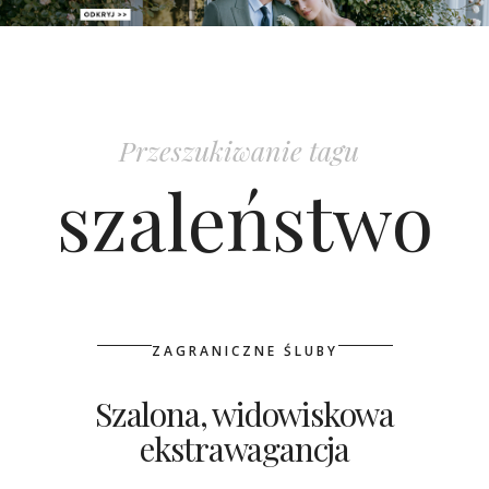
PATRONAT
SPONSORING
Przeszukiwanie tagu
KONKURSY
szaleństwo
KSIĄŻKI BRIDELLE
POLECANE FIRMY
WASZE ŚLUBY
ZAGRANICZNE ŚLUBY
{HOT SEXY BEST}
Szalona, widowiskowa
ekstrawagancja
BRI GROUP