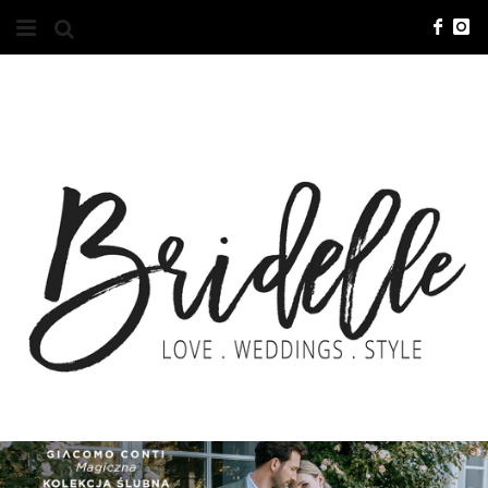
#10YEARSBRI
INFO
O NAS
KONTAKT
REKLAMA
ADVERTISING
BRICREATIVES
ZGŁOSZENIA