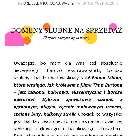
ŚLUBNE STYLE
BY
BRIDELLE // KAROLINA WALTZ
PIĄTEK, 8 STYCZNIA, 2010
MAGAZYNY
ARCHIWUM
Uważajcie, bo mam dla Was coś absolutnie
niezwykłego. Bardzo ekstrawagancki, bardzo
szalony i bardzo widowiskowy ślub!
Panna Młoda,
która wygląda, jak królewna z filmu Tima Burtona
– jest szalona, kolorowa, ekscentryczna i bardzo
odważna! Wybrała zjawiskową suknię, z
ogromnym, długim, ręcznie malowanym trenem,
szalone buty, bajkowy stroik
. Chociaż, to wszystko
jest bardzo teatralne, to nie można odmówić tej
stylizacji bajkowego i barokowego charakteru.
Podziwiam odwagę w realizacji swojego marzenia o