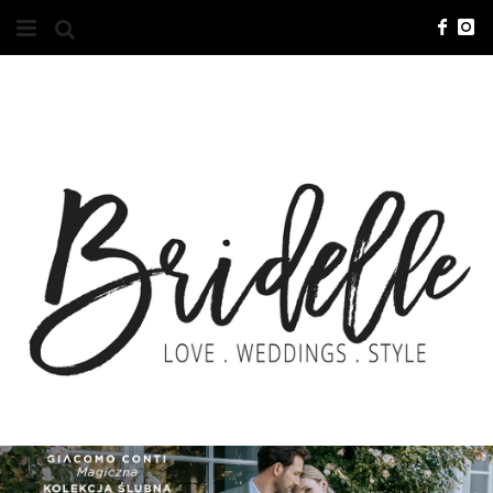
#10YEARSBRI
INFO
O NAS
KONTAKT
REKLAMA
ADVERTISING
BRICREATIVES
ZGŁOSZENIA