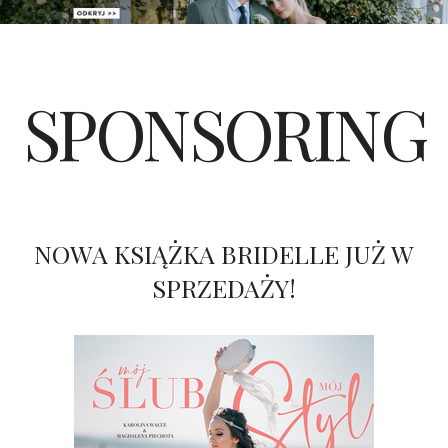
PATRONAT
SPONSORING
SPONSORING
KONKURSY
KSIĄŻKI BRIDELLE
NOWA KSIĄŻKA BRIDELLE JUŻ W
POLECANE FIRMY
SPRZEDAŻY!
WASZE ŚLUBY
{HOT SEXY BEST}
BRI GROUP