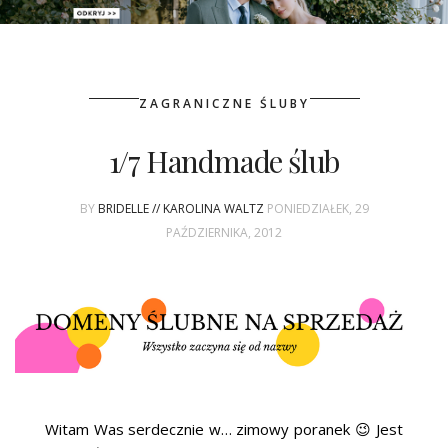
PATRONAT
ZAGRANICZNE ŚLUBY
SPONSORING
1/7 Handmade ślub
KONKURSY
BY
BRIDELLE // KAROLINA WALTZ
PONIEDZIAŁEK, 29
KSIĄŻKI BRIDELLE
PAŹDZIERNIKA, 2012
POLECANE FIRMY
WASZE ŚLUBY
{HOT SEXY BEST}
BRI GROUP
Witam Was serdecznie w… zimowy poranek 😉 Jest