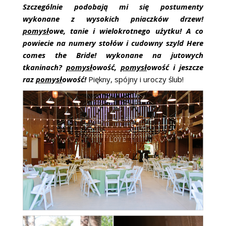
Szczególnie podobają mi się postumenty
wykonane z wysokich pniaczków drzew!
pomysł
owe, tanie i wielokrotnego użytku! A co
powiecie na numery stołów i cudowny szyld Here
comes the Bride! wykonane na jutowych
tkaninach?
pomysł
owość,
pomysł
owość i jeszcze
raz
pomysł
owość!
Piękny, spójny i uroczy ślub!