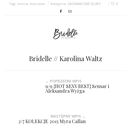
Tagi:
mocca
,
moccasin
Kategoria:
ZAGRANICZNE ŚLUBY
0
Bridelle // Karolina Waltz
← POPRZEDNI WPIS
9/9 {HOT SEXY BEST} Sensar i
Aleksandra Wyżga
NASTĘPNY WPIS →
2/7 KOLEKCJE 2013 Myra Callan