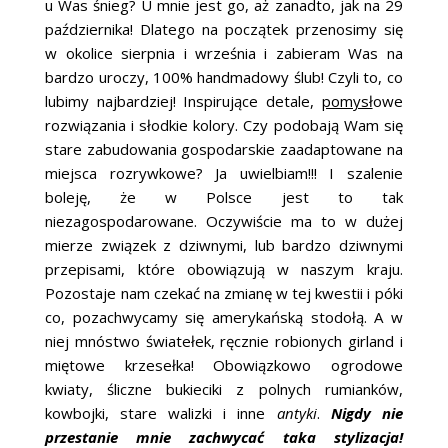
u Was śnieg? U mnie jest go, aż zanadto, jak na 29
ŚLUBNE STYLE
października! Dlatego na początek przenosimy się
w okolice sierpnia i września i zabieram Was na
MAGAZYNY
bardzo uroczy, 100% handmadowy ślub! Czyli to, co
lubimy najbardziej! Inspirujące detale,
pomysł
owe
ARCHIWUM
rozwiązania i słodkie kolory. Czy podobają Wam się
stare zabudowania gospodarskie zaadaptowane na
miejsca rozrywkowe? Ja uwielbiam!!! I szalenie
boleję, że w Polsce jest to tak
niezagospodarowane. Oczywiście ma to w dużej
mierze związek z dziwnymi, lub bardzo dziwnymi
przepisami, które obowiązują w naszym kraju.
Pozostaje nam czekać na zmianę w tej kwestii i póki
co, pozachwycamy się amerykańską stodołą. A w
niej mnóstwo światełek, ręcznie robionych girland i
miętowe krzesełka! Obowiązkowo ogrodowe
kwiaty, śliczne bukieciki z polnych rumianków,
kowbojki, stare walizki i inne
antyki
.
Nigdy nie
przestanie mnie zachwycać taka stylizacja!