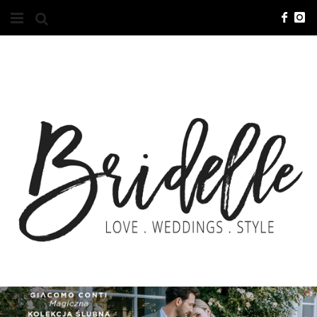
#10YEARSBRI
INFO
O NAS
KONTAKT
REKLAMA
ADVERTISING
BRICREATIVES
ZGŁOSZENIA