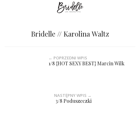
Bridelle // Karolina Waltz
← POPRZEDNI WPIS
1/8 {HOT SEXY BEST} Marcin Wilk
NASTĘPNY WPIS →
3/8 Poduszeczki