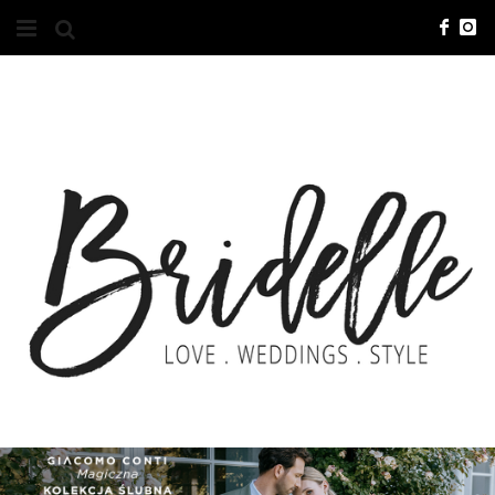
#10YEARSBRI
INFO
O NAS
KONTAKT
REKLAMA
ADVERTISING
BRICREATIVES
ZGŁOSZENIA