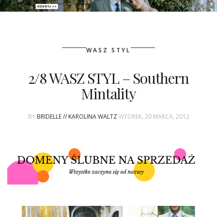
PATRONAT
WASZ STYL
SPONSORING
2/8 WASZ STYL – Southern
KONKURSY
Mintality
KSIĄŻKI BRIDELLE
BY
BRIDELLE // KAROLINA WALTZ
WTOREK, 20 MARCA, 2012
POLECANE FIRMY
WASZE ŚLUBY
{HOT SEXY BEST}
BRI GROUP