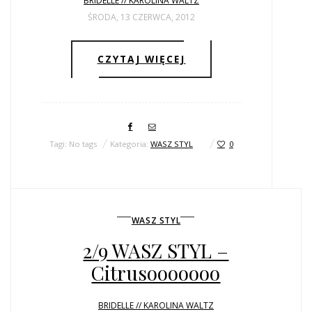
BRIDELLE // KAROLINA WALTZ
ŚRODA, 13 CZERWCA, 2012
CZYTAJ WIĘCEJ
Tagi: No tags
Kategoria:
WASZ STYL
0
WASZ STYL
2/9 WASZ STYL –
Citrusooooooo
BRIDELLE // KAROLINA WALTZ