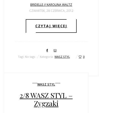
BRIDELLE // KAROLINA WALTZ
CZWARTEK, 28 CZERWCA, 2012
CZYTAJ WIĘCEJ
Tagi: No tags
Kategoria:
WASZ STYL
0
WASZ STYL
2/8 WASZ STYL –
Zygzaki