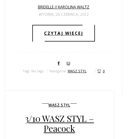
BRIDELLE // KAROLINA WALTZ
WTOREK, 26 CZERWCA, 2012
CZYTAJ WIĘCEJ
Tagi: No tags
Kategoria:
WASZ STYL
0
WASZ STYL
3/10 WASZ STYL –
Peacock