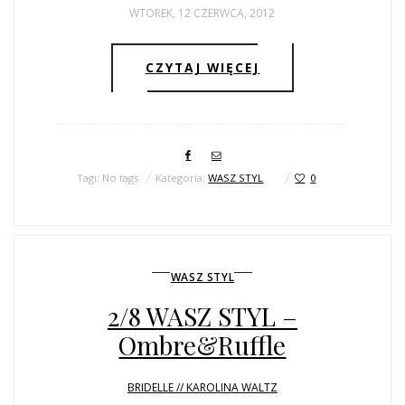
WTOREK, 12 CZERWCA, 2012
CZYTAJ WIĘCEJ
Tagi: No tags
Kategoria:
WASZ STYL
0
WASZ STYL
2/8 WASZ STYL –
Ombre&Ruffle
BRIDELLE // KAROLINA WALTZ