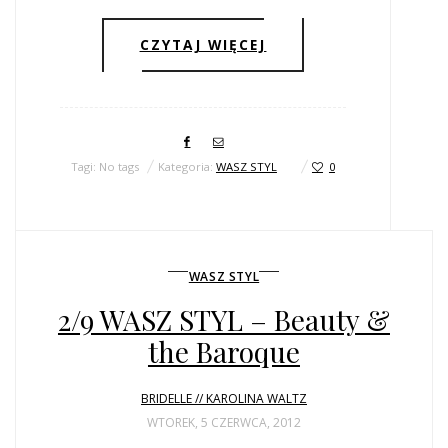
CZYTAJ WIĘCEJ
Tagi: No tags
Kategoria:
WASZ STYL
0
WASZ STYL
2/9 WASZ STYL – Beauty &
the Baroque
BRIDELLE // KAROLINA WALTZ
WTOREK, 5 CZERWCA, 2012