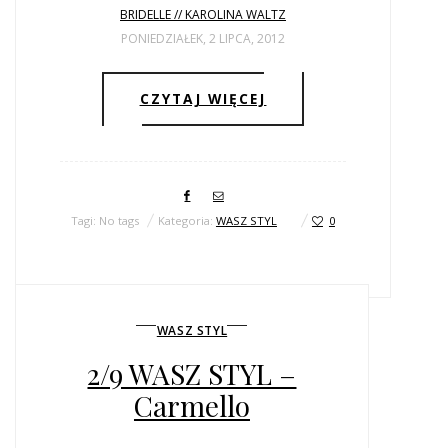
BRIDELLE // KAROLINA WALTZ
PONIEDZIAŁEK, 2 LIPCA, 2012
CZYTAJ WIĘCEJ
Tagi: No tags
Kategoria:
WASZ STYL
0
WASZ STYL
2/9 WASZ STYL –
Carmello