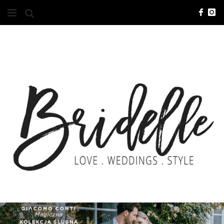
#10YEARSBRI
INFO
O NAS
KONTAKT
REKLAMA
ADVERTISING
BRICREATIVES
ZGŁOSZENIA