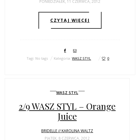
PONIEDZIAŁEK, 11 CZERWCA, 2012
CZYTAJ WIĘCEJ
Tagi: No tags
Kategoria:
WASZ STYL
0
WASZ STYL
2/9 WASZ STYL – Orange
Juice
BRIDELLE // KAROLINA WALTZ
PIĄTEK, 8 CZERWCA, 2012