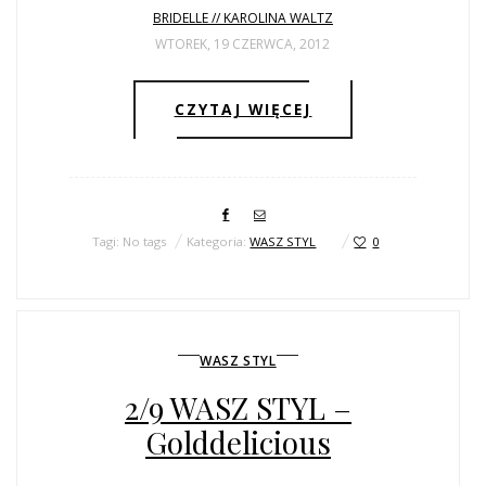
BRIDELLE // KAROLINA WALTZ
WTOREK, 19 CZERWCA, 2012
CZYTAJ WIĘCEJ
Tagi: No tags
Kategoria:
WASZ STYL
0
WASZ STYL
2/9 WASZ STYL –
Golddelicious