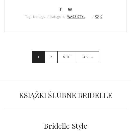
Tagi: No tags
Kategoria:
WASZ STYL
0
1
2
NEXT
LAST →
KSIĄŻKI ŚLUBNE BRIDELLE
Bridelle Style