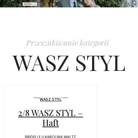
PATRONAT
SPONSORING
Przeszukiwanie kategorii
KONKURSY
WASZ STYL
KSIĄŻKI BRIDELLE
POLECANE FIRMY
WASZE ŚLUBY
WASZ STYL
2/8 WASZ STYL –
{HOT SEXY BEST}
Haft
BRI GROUP
BRIDELLE // KAROLINA WALTZ