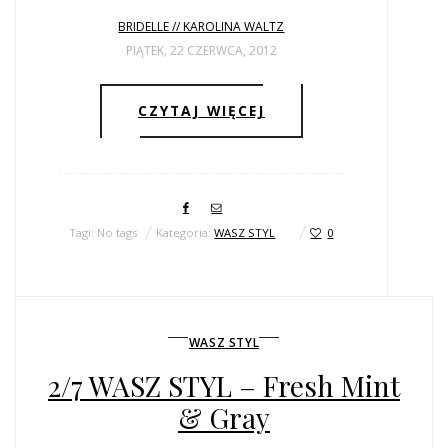
BRIDELLE // KAROLINA WALTZ
PIĄTEK, 22 CZERWCA, 2012
CZYTAJ WIĘCEJ
Tagi: No tags
Kategoria:
WASZ STYL
0
WASZ STYL
2/7 WASZ STYL – Fresh Mint
& Gray