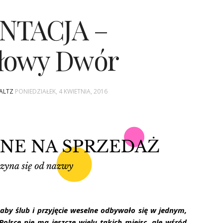
NTACJA –
łowy Dwór
WALTZ
PONIEDZIAŁEK, 4 KWIETNIA, 2016
, aby ślub i przyjęcie weselne odbywało się w jednym,
lsce nie ma jeszcze wielu takich miejsc, ale wśród