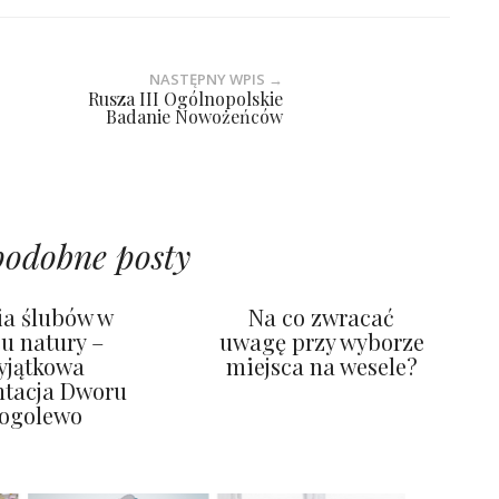
NASTĘPNY WPIS →
Rusza III Ogólnopolskie
Badanie Nowożeńców
podobne posty
a ślubów w
Na co zwracać
cu natury –
uwagę przy wyborze
yjątkowa
miejsca na wesele?
ntacja Dworu
ogolewo