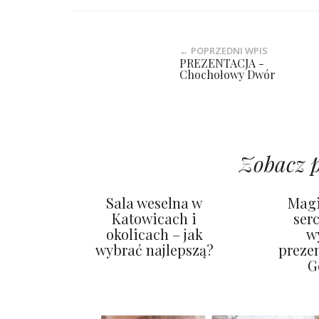
← POPRZEDNI WPIS
PREZENTACJA -
Chochołowy Dwór
Zobacz 
Sala weselna w
Magi
Katowicach i
ser
okolicach – jak
w
wybrać najlepszą?
preze
G