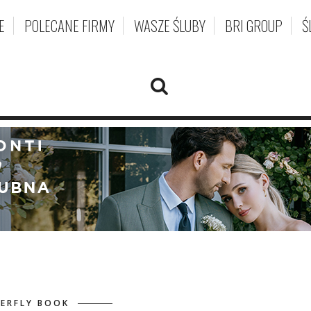
E
POLECANE FIRMY
WASZE ŚLUBY
BRI GROUP
Ś
ERFLY BOOK