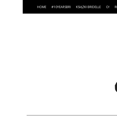
HOME
#10YEARSBRI
KSIĄŻKI BRIDELLE
O!
R