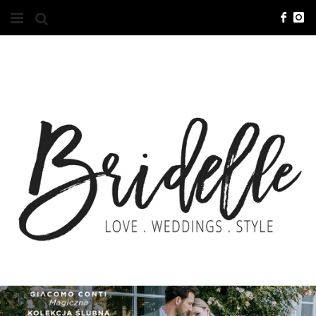
#10YEARSBRI
INFO
O NAS
KONTAKT
REKLAMA
ADVERTISING
BRICREATIVES
ZGŁOSZENIA