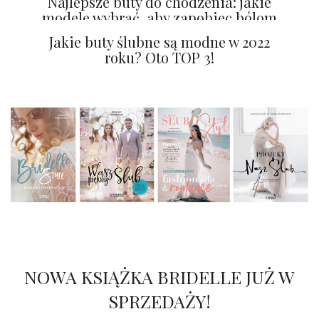
Najlepsze buty do chodzenia: jakie
modele wybrać, aby zapobiec bólom
stóp?
Jakie buty ślubne są modne w 2022
roku? Oto TOP 3!
NOWA KSIĄŻKA BRIDELLE JUŻ W
SPRZEDAŻY!