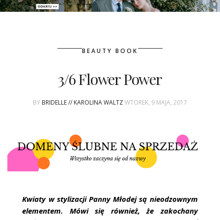
PATRONAT
BEAUTY BOOK
SPONSORING
3/6 Flower Power
KONKURSY
BY
BRIDELLE // KAROLINA WALTZ
WTOREK, 9 MAJA, 2017
KSIĄŻKI BRIDELLE
POLECANE FIRMY
WASZE ŚLUBY
{HOT SEXY BEST}
Kwiaty w stylizacji Panny Młodej są nieodzownym
BRI GROUP
elementem. Mówi się również, że zakochany