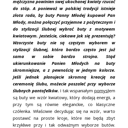
mężczyzna powinien swej ukochanej kwiaty rzucać
ŚLUBNE STYLE
do stóp. A ponieważ w polskiej tradycji istnieje
złota rada, by buty Panny Młodej kupował Pan
MAGAZYNY
Młody, można połączyć przyjemne z pożytecznym i
do stylizacji ślubnej wybrać buty z motywem
ARCHIWUM
kwiatowym. Jesteście, ciekawe jak się prezentują?
Wzorzyste buty nie są częstym wyborem w
stylizacji ślubnej, która bardzo często jest już
sama w sobie bardzo strojna. Stąd
ukierunkowanie Panien Młodych na buty
skromniejsze, a z pewnością w jednym kolorze.
Jeśli jednak planujecie skromną kreację na
ceremonię ślubu, możecie poszaleć przy wyborze
ślubnych pantofelków.
I tak wspaniałym
pomysł
em
są buty we wzór kwiatowy, który dodają energii, a
przy tym są równie eleganckie, co klasyczne
czółenka. Właściwie decydując się na wzór, warto
postawić na proste kroje, które nie będą zbyt
krzykliwe przy i tak odważnym wyborze butów.