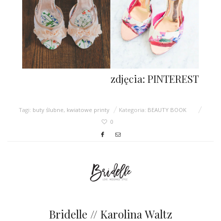
zdjęcia: PINTEREST
Tagi:
buty ślubne
,
kwiatowe printy
Kategoria:
BEAUTY BOOK
0
Bridelle // Karolina Waltz