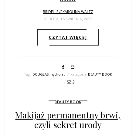
BRIDELLE // KAROLINA WALTZ
SOBOTA, 16 KWIETNIA, 2022
CZYTAJ WIĘCEJ
Tagi:
DOUGLAS
,
hydrolat
Kategoria:
BEAUTY BOOK
0
BEAUTY BOOK
Makijaż permanentny brwi,
czyli sekret urody