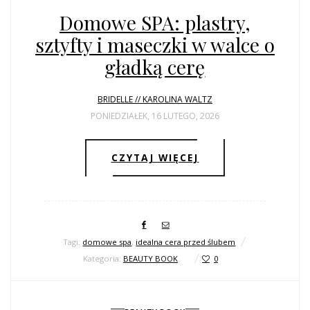
Domowe SPA: plastry,
sztyfty i maseczki w walce o
gładką cerę
BRIDELLE // KAROLINA WALTZ
PONIEDZIAŁEK, 16 LUTEGO, 2026
CZYTAJ WIĘCEJ
Tagi:
domowe spa
,
idealna cera przed ślubem
Kategoria:
BEAUTY BOOK
0