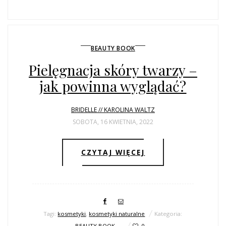
BEAUTY BOOK
Pielęgnacja skóry twarzy –
jak powinna wyglądać?
BRIDELLE // KAROLINA WALTZ
SOBOTA, 16 KWIETNIA, 2022
CZYTAJ WIĘCEJ
Tagi:
kosmetyki
,
kosmetyki naturalne
Kategoria:
BEAUTY BOOK
0