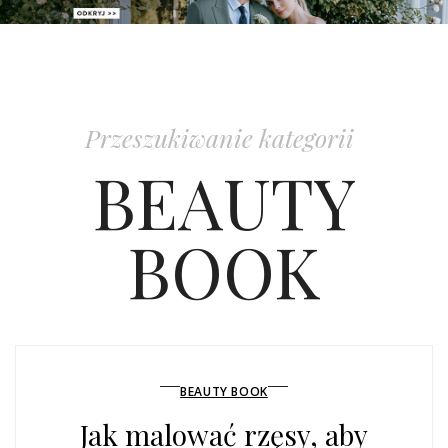
PATRONAT
SPONSORING
Przeszukiwanie kategorii
KONKURSY
BEAUTY
KSIĄŻKI BRIDELLE
BOOK
POLECANE FIRMY
WASZE ŚLUBY
{HOT SEXY BEST}
BEAUTY BOOK
BRI GROUP
Jak malować rzęsy, aby