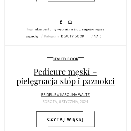
Tagi:
jakie perfumy wybrać na ślub
,
najpiękniejsze
zapachy
Kategoria:
BEAUTY BOOK
0
BEAUTY BOOK
Pedicure męski –
pielęgnacja stóp i paznokci
BRIDELLE // KAROLINA WALTZ
SOBOTA, 6 STYCZNIA, 2024
CZYTAJ WIĘCEJ