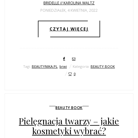
BRIDELLE // KAROLINA WALTZ
PONIEDZIAŁEK, 4 KWIETNIA, 2022
CZYTAJ WIĘCEJ
Tagi:
BEAUTYNIKA.PL
,
brwi
Kategoria:
BEAUTY BOOK
0
BEAUTY BOOK
Pielęgnacja twarzy – jakie
kosmetyki wybrać?