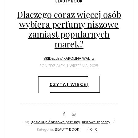
BEAUTY BOOK
Dlaczego coraz więcej osób
wybiera perfumy niszowe
zamiast popularnych
marek?
BRIDELLE // KAROLINA WALTZ
PONIEDZIAŁEK, 1 WRZEŚNIA, 2025
CZYTAJ WIĘCEJ
Tagi:
gdzie kupić niszowe perfumy
,
niszowe zapachy
Kategoria:
BEAUTY BOOK
0