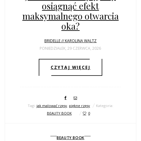
ŚLUBNE STYLE
osiągnąć efekt
maksymalnego otwarcia
MAGAZYNY
oka?
ARCHIWUM
BRIDELLE // KAROLINA WALTZ
PONIEDZIAŁEK, 29 CZERWCA, 2026
CZYTAJ WIĘCEJ
Tagi:
jak malować rzęsy
,
piękne rzęsy
Kategoria:
BEAUTY BOOK
0
BEAUTY BOOK