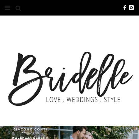
#10YEARSBRI
INFO
O NAS
KONTAKT
REKLAMA
ADVERTISING
BRICREATIVES
ZGŁOSZENIA