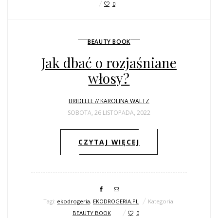
0
BEAUTY BOOK
Jak dbać o rozjaśniane
włosy?
BRIDELLE // KAROLINA WALTZ
SOBOTA, 26 LISTOPADA, 2022
CZYTAJ WIĘCEJ
Tagi:
ekodrogeria
,
EKODROGERIA.PL
Kategoria:
BEAUTY BOOK
0