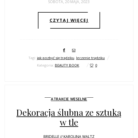
SOBOTA, 20 MAJA, 2023
CZYTAJ WIĘCEJ
Tagi:
jak pozbyć się trądziku
,
leczenie trądziku
Kategoria:
BEAUTY BOOK
0
ATRAKCJE WESELNE
Dekoracja ślubna ze sztuką
w tle
BRIDELLE // KAROLINA WALTZ