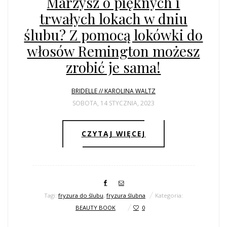
Marzysz o pięknych i
trwałych lokach w dniu
ślubu? Z pomocą lokówki do
włosów Remington możesz
zrobić je sama!
BRIDELLE // KAROLINA WALTZ
SOBOTA, 14 STYCZNIA, 2023
CZYTAJ WIĘCEJ
Tagi:
fryzura do ślubu
,
fryzura ślubna
Kategoria:
BEAUTY BOOK
0