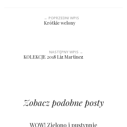
← POPRZEDNI WPIS
Krótkie welony
NASTĘPNY WPIS →
KOLEKCJE 2018 Liz Martinez
Zobacz podobne posty
Kolorowy ślub na pustyni
Pastelowy i wiosenny ślub
WOW! Zielono i pustynnie