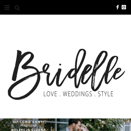
#10YEARSBRI
INFO
O NAS
KONTAKT
REKLAMA
ADVERTISING
BRICREATIVES
ZGŁOSZENIA