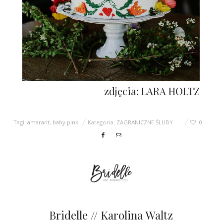
zdjęcia: LARA HOLTZ
Tagi:
amarant
,
baby pink
Kategoria:
ZAGRANICZNE ŚLUBY
0
Bridelle // Karolina Waltz