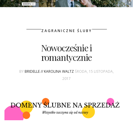
PATRONAT
ZAGRANICZNE ŚLUBY
SPONSORING
Nowocześnie i
KONKURSY
romantycznie
KSIĄŻKI BRIDELLE
BY
BRIDELLE // KAROLINA WALTZ
ŚRODA, 15 LISTOPADA,
POLECANE FIRMY
2017
WASZE ŚLUBY
{HOT SEXY BEST}
BRI GROUP