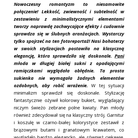
ŚLUBNE STYLE
Nowoczesny romantyzm to niesamowite
połączenie! Lekkość, zwiewność i subtelność w
MAGAZYNY
zestawieniu z minimalistycznymi elementami
tworzy naprawdę zachwycające efekty i cudownie
ARCHIWUM
sprawdza się w ślubnych aranżacjach. Wystarczy
tylko spojrzeć na ten fotoreportaż! Nasi bohaterzy
w swoich stylizacjach postawiła na klasyczną
elegancję, która sprawdziła się doskonale.
Pani
młoda w długiej białej sukni z opadającymi
ramiączkami wyglądała obłędnie. Ta prosta
sukienka nie wymagała żadnych elementów
ozdobnych, aby robić wrażenie.
W tej sytuacji
minimalizm sprawdził się doskonale. Stylizację
fantastycznie ożywił kolorowy bukiet, wyglądający
niczym świeżo zebrane polne kwiaty. Pan młody
również zdecydował się na klasyczny strój. Garnitur
i koszulę w czarno-białej kolorystyce zestawił z
brązowymi butami i granatowym krawatem, co
wyglądało bardzo elegancko, ale również ciekawie.