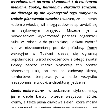
wypełnionymi jasnymi tkaninami i drewnianymi
ŚLUBNE STYLE
meblami. Spokój, harmonia i elegancja zarazem.
Ale dlaczego by nie wykorzystać tego motywu w
MAGAZYNY
trakcie planowania wesela?
Uważam, że elementy
rodem z włoskiej willi mogą cudownie sprawdzić się
ARCHIWUM
na szykownym przyjęciu. Możecie je z
powodzeniem wykorzystać podczas organizacji
ślubu w Polsce, a do przepięknej Toskanii wybrać
się w niezapomnianą podróż poślubną.
Domy
wakacyjne w Toskanii
cieszą się ogromną
popularnością, wśród nowożeńców z całego świata!
Polacy bardzo chętnie wybierają ten obszar
słonecznej Italii, bo ma on cudowny klimat,
komfortowe temperatury, a nade wszystko
niezapomniane widoki, architekturę i jedzenie!
Ciepła paleta barw
– w toskańskim stylu dominują
jasne ciepłe barwy, przede wszystkim żółcie,
kremy, a także jasna oliwkowa zieleń, które można
wykorzystać w każdym elemencie dekoracji – od