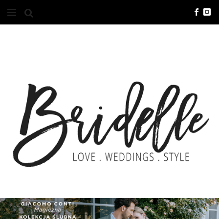
#10YEARSBRI
INFO
O NAS
KONTAKT
REKLAMA
ADVERTISING
BRICREATIVES
ZGŁOSZENIA