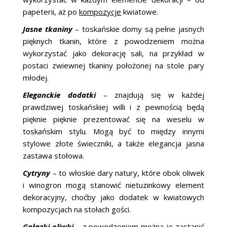
papeterii, aż po
kompozycje
kwiatowe.
Jasne tkaniny
– toskańskie domy są pełne jasnych
pięknych tkanin, które z powodzeniem można
wykorzystać jako dekorację sali, na przykład w
postaci zwiewnej tkaniny położonej na stole pary
młodej.
Eleganckie dodatki
– znajdują się w każdej
prawdziwej toskańskiej willi i z pewnością będą
pięknie pięknie prezentować się na weselu w
toskańskim stylu. Mogą być to między innymi
stylowe złote świeczniki, a także elegancja jasna
zastawa stołowa.
Cytryny
– to włoskie dary natury, które obok oliwek
i winogron mogą stanowić nietuzinkowy element
dekoracyjny, choćby jako dodatek w kwiatowych
kompozycjach na stołach gości.
Gałązki oliwki
– z powodzeniem można je zastąpić