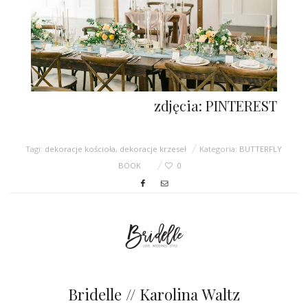
zdjęcia: PINTEREST
Tagi:
dekoracje kościoła
,
dekoracje krzeseł
Kategoria:
BUTTERFLY
BOOK
0
Bridelle // Karolina Waltz