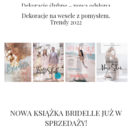
tkaniny w aranżacji ślubnej?
Dekoracje ślubne – nowa odsłona
sklepu Happenings.pl
Dekoracje na wesele z pomysłem.
Trendy 2022
NOWA KSIĄŻKA BRIDELLE JUŻ W
SPRZEDAŻY!