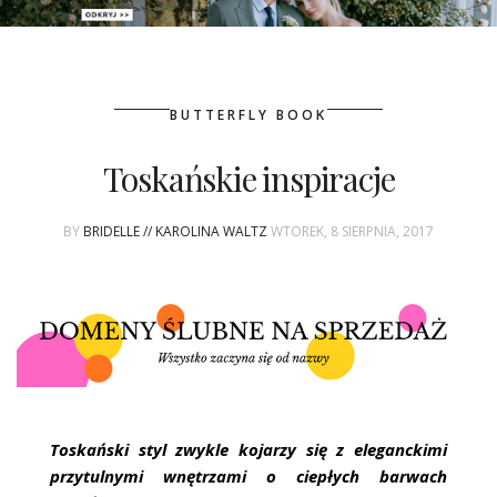
PATRONAT
BUTTERFLY BOOK
SPONSORING
Toskańskie inspiracje
KONKURSY
BY
BRIDELLE // KAROLINA WALTZ
WTOREK, 8 SIERPNIA, 2017
KSIĄŻKI BRIDELLE
POLECANE FIRMY
WASZE ŚLUBY
{HOT SEXY BEST}
Toskański styl zwykle kojarzy się z eleganckimi
BRI GROUP
przytulnymi wnętrzami o ciepłych barwach