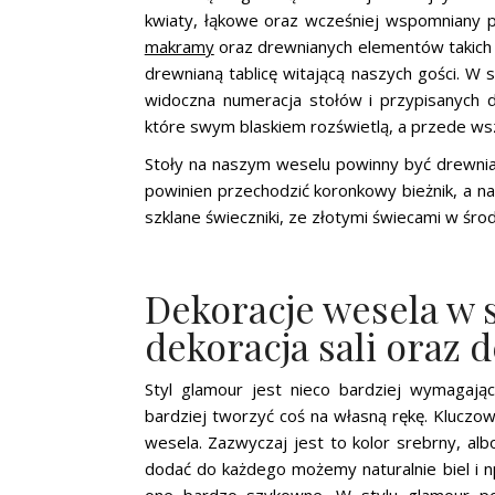
kwiaty, łąkowe oraz wcześniej wspomniany 
makramy
oraz drewnianych elementów takich 
drewnianą tablicę witającą naszych gości. W
widoczna numeracja stołów i przypisanych d
które swym blaskiem rozświetlą, a przede ws
Stoły na naszym weselu powinny być drewnian
powinien przechodzić koronkowy bieżnik, a na
szklane świeczniki, ze złotymi świecami w środ
Dekoracje wesela w 
dekoracja sali oraz 
Styl glamour jest nieco bardziej wymagają
bardziej tworzyć coś na własną rękę. Kluczo
wesela. Zazwyczaj jest to kolor srebrny, alb
dodać do każdego możemy naturalnie biel i np
one bardzo szykowne. W stylu glamour po