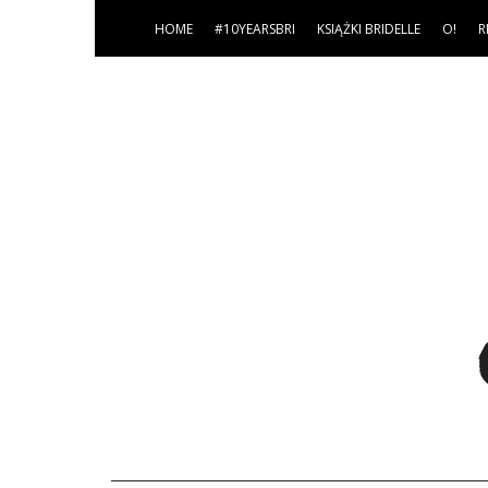
HOME
#10YEARSBRI
KSIĄŻKI BRIDELLE
O!
R