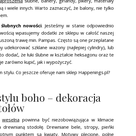
aproszenia
ślubne, banery, girlandy, pikery, materiały
ną i wiele innych. Warto zaznaczyć, że balony, nie tylko
lem.
y
ślubnych nowości
. Jesteśmy w stanie odpowiednio
atwością wpasujemy dodatki ze sklepu w całość naszej
uszoną trawę min. Pampas. Często są one przeplatane
 udekorować szklane wazony (najlepiej cylindry), lub
rto dodać, że łuki ślubne w kształcie heksagonu oraz te
e zarówno kupić, jak i wypożyczyć.
 stylu. Co jeszcze oferuje nam sklep Happenings.pl?
tylu boho – dekoracja
stołów
a
weselna
powinna być niezobowiązująca w klimacie
 drewnianą stodołę. Drewniane bele, stropy, pieńki
totnym punktem są kwiaty. Motywy plecione, polne