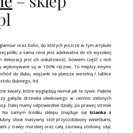
ne
– sklep
pl
 glamour oraz boho, do których jeszcze w tym artykule
ej półki, a sama cena jest adekwatna do ich wysokiej
dekoracji jest ich unikatowość, bowiem część z nich
kty wykonywane są w 100% ręcznie. To między innymi:
ochód do ślubu, wiązanki na plansze weselną / tablice
tołu ślubnego, itd.
ne kwiaty, które wyglądają niemal jak te żywe. Pięknie
 czy gałązki drzewka oliwkowego w ciemno zielonych
ksji. Dalej mamy odpowiednie działy, po prawej stronie
e. Na samym środku sklepu znajduje się
ścianka z
k ślubny obok masywny stół przyozdobiony winietkami,
mi z trawy morskiej oraz całą zastawą stołową. Idąc