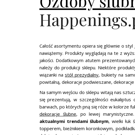
Ozdoby ślub
Happenings.
Całość asortymentu opiera się głównie o styl
nawiążemy. Produkty wyglądają na te z wyższ
jakości. Dodatkowym atutem prezentowanych 
należy do produkcji sklepu. Niektóre produ
wiązanki na
stół prezydialny
, bukiety na sam
powitalną, dekoracje podwieszane, dekoracje s
Na samym wejściu do sklepu witają nas sztucz
się prezentują, w szczególności eukaliptus
barwach, po których pną się róże w kolorze fu
dekoracje ślubne
, po lewej marynistyczn
aktualnymi trendami ślubnym
, wielki łu
topperem, bieżnikiem koronkowym, podkładka