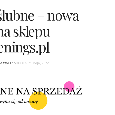
ślubne – nowa
na sklepu
nings.pl
INA WALTZ
SOBOTA, 21 MAJA, 2022