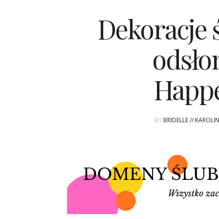
Dekoracje 
odsło
Happe
BY
BRIDELLE // KAROL