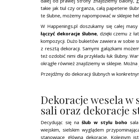
dalej od prawej strony znajdziemy balony,
z
takie jak tiul czy organza, całą papeterie ślub
te ślubne, możemy napompować w sklepie he
W Happenings.pl doszukamy się całej mas
łączyć dekoracje ślubne
, dzięki czemu z ł
kompozycji. Dużo bukietów zawiera w sobie s
z resztą dekoracji. Samymi gałązkami możemy
też ozdobić nimi dla przykładu łuk ślubny. Wa
okrągłe również znajdziemy w sklepie. Można j
Przejdźmy do dekoracji ślubnych w konkretnym
Dekoracje wesela w s
sali oraz dekoracje 
Decydując się na
ślub w stylu boho
sal
wiejskim, sielskim wyglądem przypominająca
stanowiące główną dekoracje. Kolejnym is