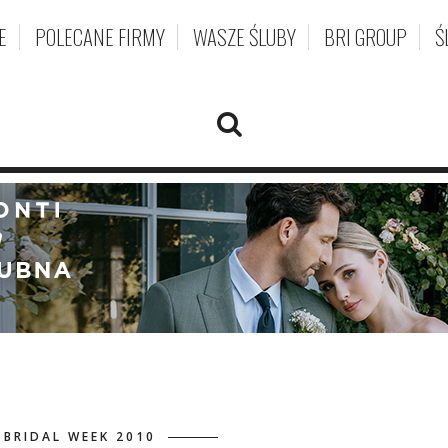
E
POLECANE FIRMY
WASZE ŚLUBY
BRI GROUP
Ś
BRIDAL WEEK 2010