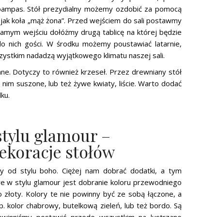
pampas. Stół prezydialny możemy ozdobić za pomocą
jak koła „mąż żona”. Przed wejściem do sali postawmy
 samym wejściu dołóżmy drugą tablicę na której będzie
o nich gości. W środku możemy poustawiać latarnie,
zystkim nadadzą wyjątkowego klimatu naszej sali.
e. Dotyczy to również krzeseł. Przez drewniany stół
 nim suszone, lub też żywe kwiaty, liście. Warto dodać
ku.
stylu glamour –
dekoracje stołów
cy od stylu boho. Ciężej nam dobrać dodatki, a tym
we w stylu glamour jest dobranie koloru przewodniego
o złoty. Kolory te nie powinny być ze sobą łączone, a
. kolor chabrowy, butelkową zieleń, lub też bordo. Są
winniśmy postawić przede wszystkim na lustrzane