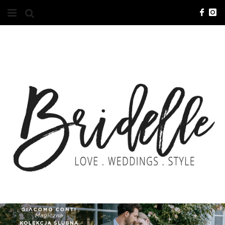
#10YEARSBRI
INFO
O NAS
KONTAKT
REKLAMA
ADVERTISING
BRICREATIVES
ZGŁOSZENIA