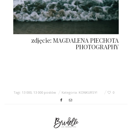
zdjęcie: MAGDALENA PIECHOTA
PHOTOGRAPHY
Tagi:
13 000
,
13 000 postów
Kategoria:
KONKURSY!
0