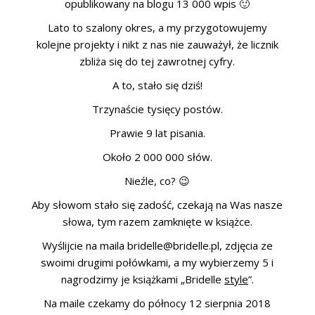
opublikowany na blogu 13 000 wpis 🙂
ŚLUBNE STYLE
Lato to szalony okres, a my przygotowujemy
MAGAZYNY
kolejne projekty i nikt z nas nie zauważył, że licznik
zbliża się do tej zawrotnej cyfry.
ARCHIWUM
A to, stało się dziś!
Trzynaście tysięcy postów.
Prawie 9 lat pisania.
Około 2 000 000 słów.
Nieźle, co? 😉
Aby słowom stało się zadość, czekają na Was nasze
słowa, tym razem zamknięte w książce.
Wyślijcie na maila bridelle@bridelle.pl, zdjęcia ze
swoimi drugimi połówkami, a my wybierzemy 5 i
nagrodzimy je książkami „Bridelle
style
”.
Na maile czekamy do północy 12 sierpnia 2018