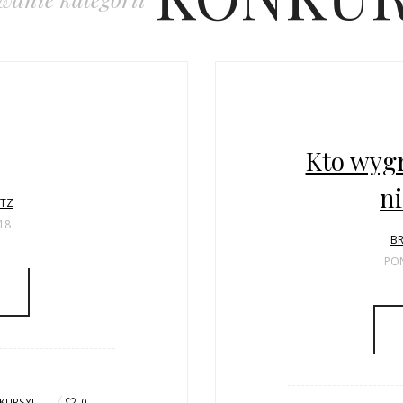
Kto wygr
n
LTZ
18
BR
PON
KURSY!
0