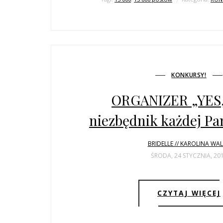
KONKURSY!
ORGANIZER „YES,
niezbędnik każdej Pa
BRIDELLE // KAROLINA WA
ŚRODA, 24 STYCZNIA, 20
CZYTAJ WIĘCEJ