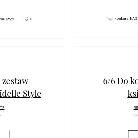
Tagi:
konkurs
,
NAG
NKURSY!
0
 zestaw
6/6 Do k
delle Style
ks
LTZ
BR
7
PON