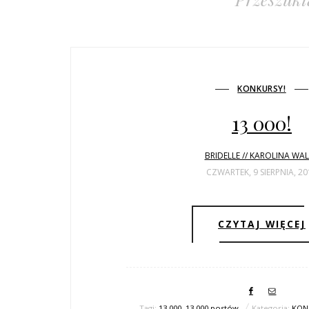
KONKURSY!
13 000!
BRIDELLE // KAROLINA WA
CZWARTEK, 9 SIERPNIA, 20
CZYTAJ WIĘCEJ
Tagi:
13 000
,
13 000 postów
Kategoria:
KON