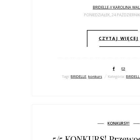
BRIDELLE // KAROLINA WA
PONIEDZIAŁEK, 24 PAŹDZIERNIK
CZYTAJ WIĘCEJ
Tagi:
BRIDELLE
,
konkurs
Kategoria:
BRIDELL
KONKURSY!
5/5 KONKURS! Przewo