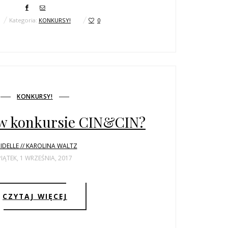
Kategoria:
KONKURSY!
0
KONKURSY!
 w konkursie CIN&CIN?
IDELLE // KAROLINA WALTZ
PIĄTEK, 1 WRZEŚNIA, 2017
CZYTAJ WIĘCEJ