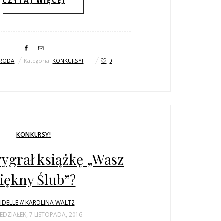
CZYTAJ WIĘCEJ
RODA
Kategoria:
KONKURSY!
0
KONKURSY!
wygrał książkę „Wasz
iękny Ślub”?
IDELLE // KAROLINA WALTZ
EDZIAŁEK, 7 LISTOPADA, 2016