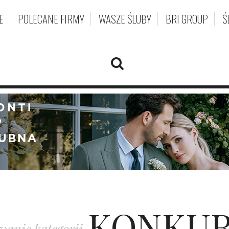
E
POLECANE FIRMY
WASZE ŚLUBY
BRI GROUP
Ś
KONKUR
wanie kategorii