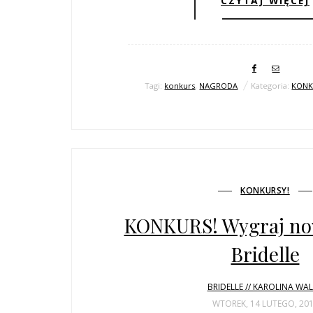
CZYTAJ WIĘCEJ
Tagi:
konkurs
,
NAGRODA
Kategoria:
KONK
KONKURSY!
KONKURS! Wygraj no
Bridelle
BRIDELLE // KAROLINA WA
WTOREK, 14 LUTEGO, 20