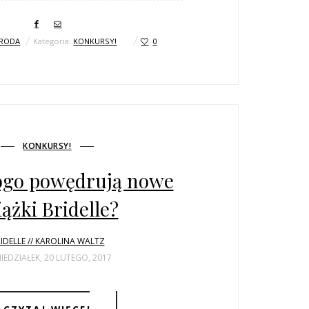
RODA
Kategoria:
KONKURSY!
0
KONKURSY!
ogo powędrują nowe
iążki Bridelle?
IDELLE // KAROLINA WALTZ
IEDZIAŁEK, 20 LUTEGO, 2017