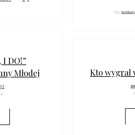
Tagi:
konkurs
 I DO!”
Kto wygrał
nny Młodej
BR
LTZ
18