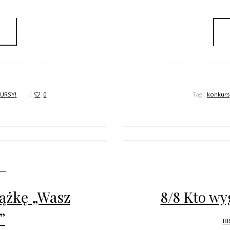
URSY!
0
Tagi:
konkurs
ążkę „Wasz
8/8 Kto wy
”
BR