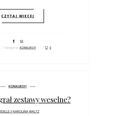
CZYTAJ WIĘCEJ
Kategoria:
KONKURSY!
0
KONKURSY!
grał zestawy weselne?
IDELLE // KAROLINA WALTZ