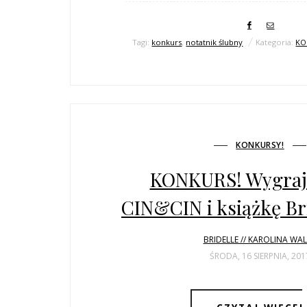
Tagi:
konkurs
,
notatnik ślubny
Kategoria:
KO
KONKURSY!
KONKURS! Wygraj
CIN&CIN i książkę Bri
BRIDELLE // KAROLINA WA
ŚRODA, 16 SIERPNIA, 201