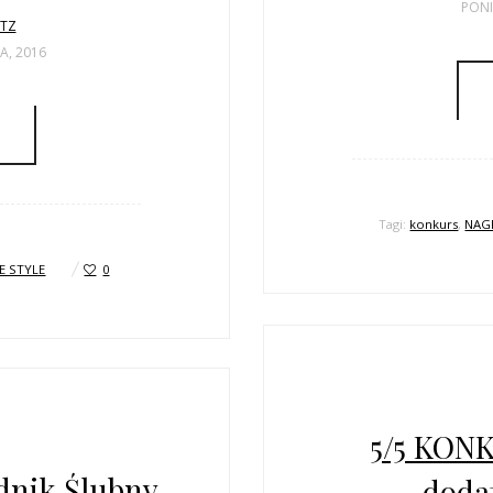
PONI
LTZ
A, 2016
Tagi:
konkurs
,
NAG
E STYLE
0
5/5 KONK
dnik Ślubny
dodat