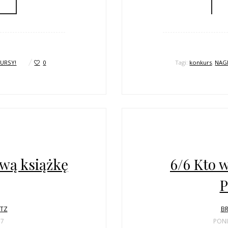
URSY!
0
Tagi:
konkurs
,
NAG
wą książkę
6/6 Kto 
P
LTZ
BR
17
PONI