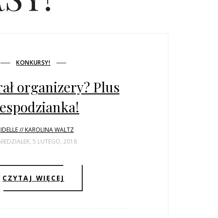
KONKURSY!
ał organizery? Plus
iespodzianka!
IDELLE // KAROLINA WALTZ
IEDZIAŁEK, 5 LUTEGO, 2018
CZYTAJ WIĘCEJ