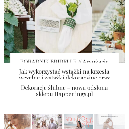
PORADNIK BRIDELLE // Aranżacje
stołów GREENERY
Jak wykorzystać wstążki na krzesła
weselne i wstążki dekoracyjne oraz
tkaniny w aranżacji ślubnej?
Dekoracje ślubne – nowa odsłona
sklepu Happenings.pl