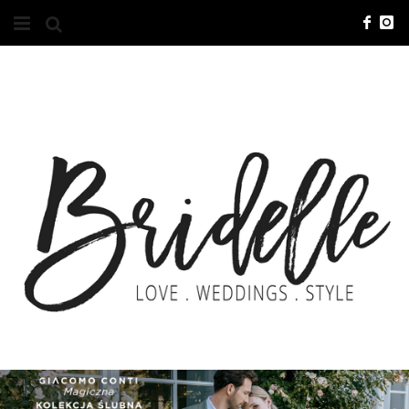
#10YEARSBRI
INFO
O NAS
KONTAKT
REKLAMA
ADVERTISING
BRICREATIVES
ZGŁOSZENIA