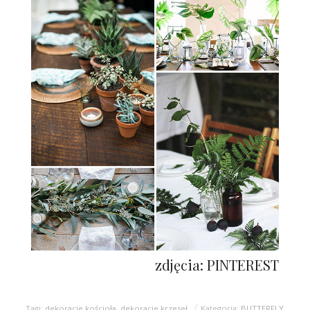
zdjęcia: PINTEREST
Tagi:
dekoracje kościoła
,
dekoracje krzeseł
Kategoria:
BUTTERFLY