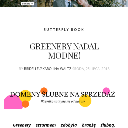
PATRONAT
BUTTERFLY BOOK
SPONSORING
GREENERY NADAL
KONKURSY
MODNE!
KSIĄŻKI BRIDELLE
BY
BRIDELLE // KAROLINA WALTZ
ŚRODA, 25 LIPCA, 2018
POLECANE FIRMY
WASZE ŚLUBY
{HOT SEXY BEST}
BRI GROUP
Greenery szturmem zdobyła branżę ślubną.