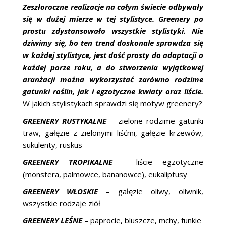
ŚLUBNE STYLE
Zeszłoroczne realizacje na całym świecie odbywały
się w dużej mierze w tej stylistyce. Greenery po
MAGAZYNY
prostu zdystansowało wszystkie stylistyki. Nie
dziwimy się, bo ten trend doskonale sprawdza się
ARCHIWUM
w każdej stylistyce, jest dość prosty do adaptacji o
każdej porze roku, a do stworzenia wyjątkowej
aranżacji można wykorzystać zarówno rodzime
gatunki roślin, jak i egzotyczne kwiaty oraz liście.
W jakich stylistykach sprawdzi się motyw greenery?
GREENERY RUSTYKALNE
– zielone rodzime gatunki
traw, gałęzie z zielonymi liśćmi, gałęzie krzewów,
sukulenty, ruskus
GREENERY TROPIKALNE
– liście egzotyczne
(monstera, palmowce, bananowce), eukaliptusy
GREENERY WŁOSKIE
– gałęzie oliwy, oliwnik,
wszystkie rodzaje ziół
GREENERY LEŚNE
– paprocie, bluszcze, mchy, funkie