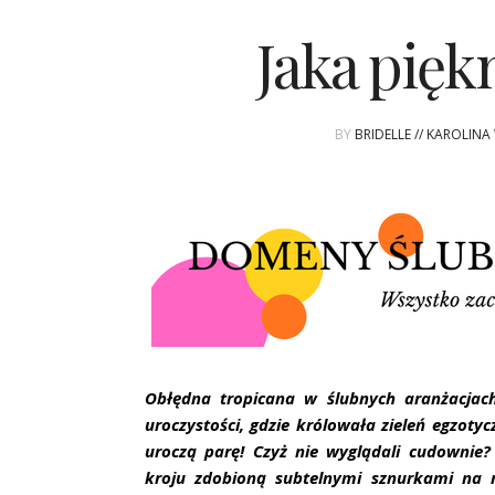
Jaka pięk
BY
BRIDELLE // KAROLIN
Obłędna tropicana w ślubnych aranżacjach
uroczystości, gdzie królowała zieleń egzotyc
uroczą parę! Czyż nie wyglądali cudownie
kroju zdobioną subtelnymi sznurkami na r