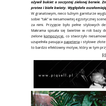
ożywił bukiet o soczystej zielonej barwie. Z
protea i białe kwiaty. Wyglądała oszałamiaj
W granatowym, nieco luźnym garniturze wyglą
sobie “tak” w niesamowitej egzotycznej scener
za nimi. Przyjęcie było pełne stylowych d
Makrama spisała się świetnie w roli bazy 
zielone
kompozycje
, co stworzyło niesamowi
uzupełniła pasująca
papeteria
i stylowe złote
to bardzo efektowny motyw, który w tym przyp
R