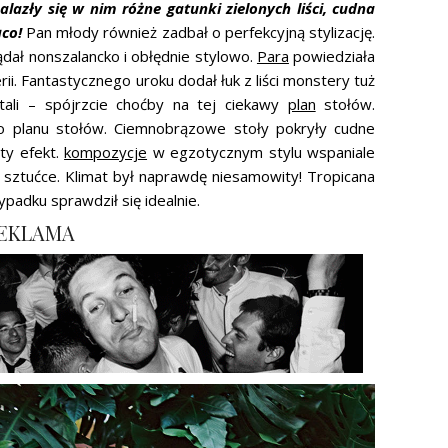
nalazły się w nim różne gatunki zielonych liści, cudna
ąco!
Pan młody również zadbał o perfekcyjną stylizację.
dał nonszalancko i obłędnie stylowo.
Para
powiedziała
ii. Fantastycznego uroku dodał łuk z liści monstery tuż
etali – spójrzcie choćby na tej ciekawy
plan
stołów.
do planu stołów. Ciemnobrązowe stoły pokryły cudne
ty efekt.
kompozycje
w egzotycznym stylu wspaniale
 sztućce. Klimat był naprawdę niesamowity! Tropicana
adku sprawdził się idealnie.
EKLAMA