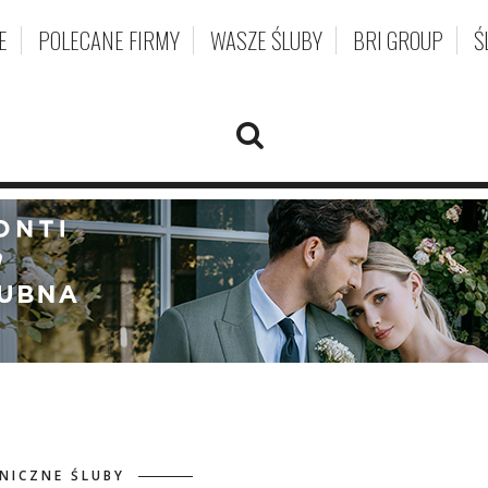
E
POLECANE FIRMY
WASZE ŚLUBY
BRI GROUP
Ś
NICZNE ŚLUBY