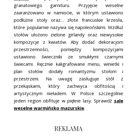
granatowego garnituru. Przyjęcie weselne
zaaranżowano w namiocie, w którym ustawiono
podłużne stoły oraz… złote francuskie krzesła,
które popularnie nazywa się napoleońskimi. Wzdłuż
stołów ułożono zielone girlandy oraz niewysokie
kompozycje z kwiatów. Aby dodać dekoracjom
przestrzenności, pomiędzy kompozycjami
ustawiono świeczniki ze smukłymi czarnymi
świecami. Ręcznie kaligrafowane menu, winietki i
plan stołów dodały romantyzmu stołom i
przestrzeni. Na uwagę zasługuje stół z
przekąskami, który zachwyca obfitością i
artystycznym nieładem. W Polsce szczególnie
jeden region obfituje w piękne lasy. Sprawdź
sale
weselne warmińsko mazurskie
.
REKLAMA