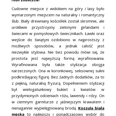
Cudowne miejsce z widokiem na góry i lasy było
wymarzonym miejscem na naturalny i romantyczny
ślub. Biały drewniany kościółek został skromnie, ale
urokliwie przystrojony zielonymi girlandami i
świecami w pomysłowych świecznikach. Ławki oraz
wejście do świątyni ozdobiono w najprostszy z
możliwych sposobów, a jednak całość jest
niezwykle stylowa. Nie bez powodu mówi się, że
prostota jest najwyższą formą wyrafinowania.
Wyrafinowana była także stylizacja obojga
narzeczonych. Ona w koronkowej, seksownej sukni
podkreślającej figurę. Bez żadnych dodatków, za to
z piękną, naturalną fryzurą. Dopełnieniem stylizacji
był wielogatunkowy bukiet z kwiatów w
przydymionych odcieniach różu, lawendy i rdzy. On
w ciemnym garniturze z jaśniejszym krawatem i
nienagannie wypielęgnowaną brodą.
Koszula biała
męska
to najlepszy i ponadczasowy wybór do