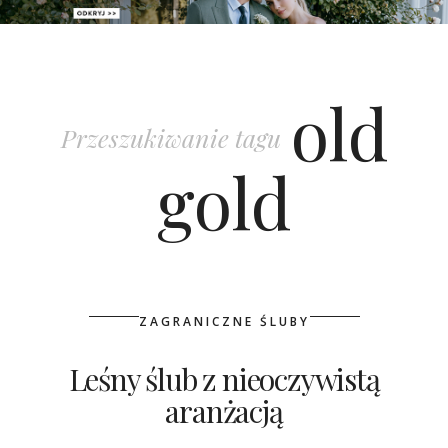
PATRONAT
old
SPONSORING
Przeszukiwanie tagu
KONKURSY
gold
KSIĄŻKI BRIDELLE
POLECANE FIRMY
WASZE ŚLUBY
ZAGRANICZNE ŚLUBY
{HOT SEXY BEST}
Leśny ślub z nieoczywistą
aranżacją
BRI GROUP