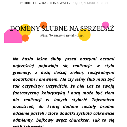
ŚLUBNE STYLE
BY
BRIDELLE // KAROLINA WALTZ
PIĄTEK, 5 MARCA, 2021
MAGAZYNY
ARCHIWUM
Na hasło leśne śluby przed naszymi oczami
najczęściej pojawiają się realizacje w stylu
greenery, z dużą ilością zieleni, rustykalnymi
dodatkami i drewnem. Ale czy leśny ślub musi być
tak oczywisty? Oczywiście, że nie! Las ze swoją
fantastyczną kolorystyką i aurą może być tłem
dla realizacji w innych stylach! Tajemnicza
przestrzeń, do której dodane zostały brudne
odcienie pasteli i złote dodatki zyskała całkowicie
odmienny, bajkowy wręcz charakter. Tak to się
robi! Zobaczcie!