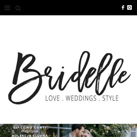
#10YEARSBRI
INFO
O NAS
KONTAKT
REKLAMA
ADVERTISING
BRICREATIVES
ZGŁOSZENIA