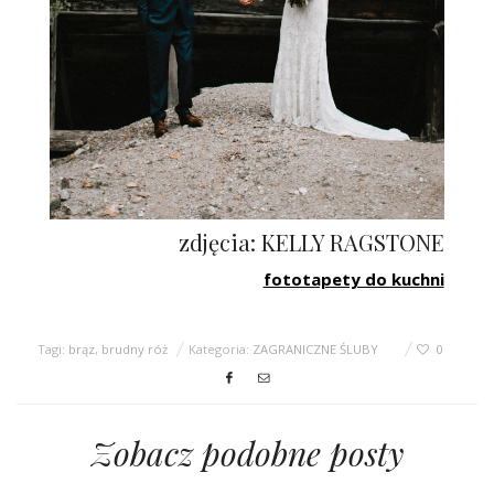
zdjęcia: KELLY RAGSTONE
fototapety do kuchni
Tagi:
brąz
,
brudny róż
Kategoria:
ZAGRANICZNE ŚLUBY
0
Zobacz podobne posty