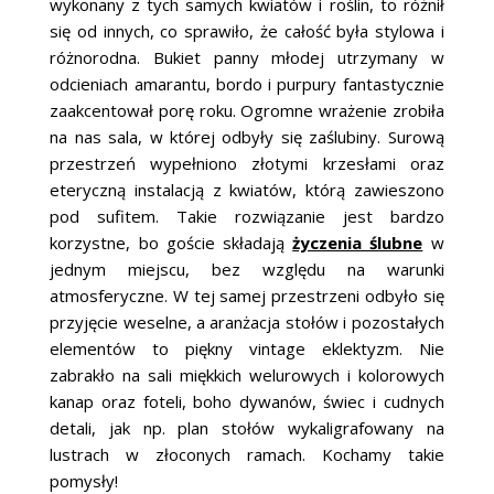
wykonany z tych samych kwiatów i roślin, to różnił
się od innych, co sprawiło, że całość była stylowa i
różnorodna. Bukiet panny młodej utrzymany w
odcieniach amarantu, bordo i purpury fantastycznie
zaakcentował porę roku. Ogromne wrażenie zrobiła
na nas sala, w której odbyły się zaślubiny. Surową
przestrzeń wypełniono złotymi krzesłami oraz
eteryczną instalacją z kwiatów, którą zawieszono
pod sufitem. Takie rozwiązanie jest bardzo
korzystne, bo goście składają
życzenia ślubne
w
jednym miejscu, bez względu na warunki
atmosferyczne. W tej samej przestrzeni odbyło się
przyjęcie weselne, a aranżacja stołów i pozostałych
elementów to piękny vintage eklektyzm. Nie
zabrakło na sali miękkich welurowych i kolorowych
kanap oraz foteli, boho dywanów, świec i cudnych
detali, jak np. plan stołów wykaligrafowany na
lustrach w złoconych ramach. Kochamy takie
pomysły!