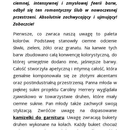
ciemnej, intensywnej i zmysłowej feerii barw,
odbył się ten romantyczny ślub w nowoczesnej
przestrzeni. Absolutnie zachwycający i ujmujący!
Zobaczcie!
Pierwsze, co zwraca naszą uwagę to paleta
kolorów. Podstawę stanowiły ciemne odcienie
śliwki, zieleni, żółci oraz granatu. Na kanwie tych
barw zbudowano całą konwencję kolorystyczną, do
której umiejętnie dodano inne, jaśniejsze barwy.
Całość stworzyła apetyczną i intymną całość, która
genialnie komponowała się ze złotymi akcentami
oraz postindustrialną przestrzenią. Panna młoda w
pięknej sukni projektu Caroliny Herrery wyglądała
zjawiskowo w towarzystwie druhen, które miały
ciemne suknie. Pan młody także zachwycił swoją
stylizacją. Zwróćcie uwagę na dopasowanie
kamizelki do garnituru
. Uwagę zwracają bukiety
druhen wykonane na kołach. Każdy bukiet chociaż