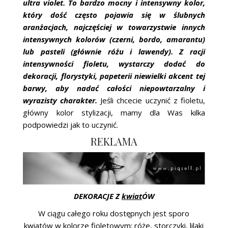
ultra violet. To bardzo mocny i intensywny kolor,
ŚLUBNE STYLE
który dość często pojawia się w ślubnych
aranżacjach, najczęściej w towarzystwie innych
MAGAZYNY
intensywnych kolorów (czerni, bordo, amarantu)
lub pasteli (głównie różu i lawendy). Z racji
ARCHIWUM
intensywności fioletu, wystarczy dodać do
dekoracji, florystyki, papeterii niewielki akcent tej
barwy, aby nadać całości niepowtarzalny i
wyrazisty charakter.
Jeśli chcecie uczynić z fioletu,
główny kolor stylizacji, mamy dla Was kilka
podpowiedzi jak to uczynić.
REKLAMA
DEKORACJE Z
kwiat
ÓW
W ciągu całego roku dostępnych jest sporo
kwiat
ów w kolorze fioletowym: róże, storczyki, lilaki