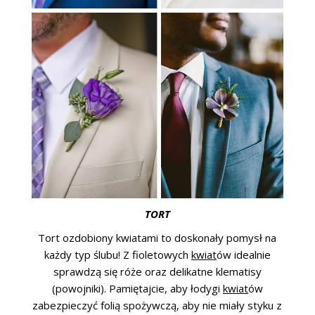
TORT
Tort ozdobiony kwiatami to doskonały pomysł na
każdy typ ślubu! Z fioletowych
kwiat
ów idealnie
sprawdzą się róże oraz delikatne klematisy
(powojniki). Pamiętajcie, aby łodygi
kwiat
ów
zabezpieczyć folią spożywczą, aby nie miały styku z