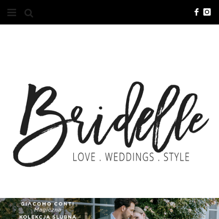
#10YEARSBRI
INFO
O NAS
KONTAKT
REKLAMA
ADVERTISING
BRICREATIVES
ZGŁOSZENIA