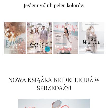
Leśny ślub z nieoczywistą aranżacją
Jesienny ślub pełen kolorów
NOWA KSIĄŻKA BRIDELLE JUŻ W
SPRZEDAŻY!