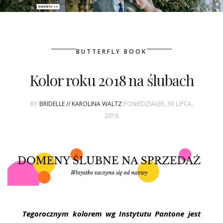
PATRONAT
BUTTERFLY BOOK
SPONSORING
Kolor roku 2018 na ślubach
KONKURSY
BY
BRIDELLE // KAROLINA WALTZ
PONIEDZIAŁEK, 30 LIPCA,
KSIĄŻKI BRIDELLE
2018
POLECANE FIRMY
WASZE ŚLUBY
{HOT SEXY BEST}
BRI GROUP
Tegorocznym kolorem wg Instytutu Pantone jest