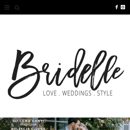
#10YEARSBRI
INFO
O NAS
KONTAKT
REKLAMA
ADVERTISING
BRICREATIVES
ZGŁOSZENIA