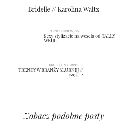
Bridelle // Karolina Waltz
← POPRZEDNI WPIS
Sexy stylizacje na wesela od TALLY
WEIJL
NASTĘPNY WPIS →
TRENDY W BRANŻY ŚLUBNEJ //
część 2
Zobacz podobne posty