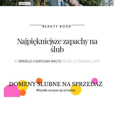
PATRONAT
BEAUTY BOOK
SPONSORING
Najpiękniejsze zapachy na
KONKURSY
ślub
KSIĄŻKI BRIDELLE
BY
BRIDELLE // KAROLINA WALTZ
PIĄTEK, 27 GRUDNIA, 2019
POLECANE FIRMY
WASZE ŚLUBY
{HOT SEXY BEST}
BRI GROUP