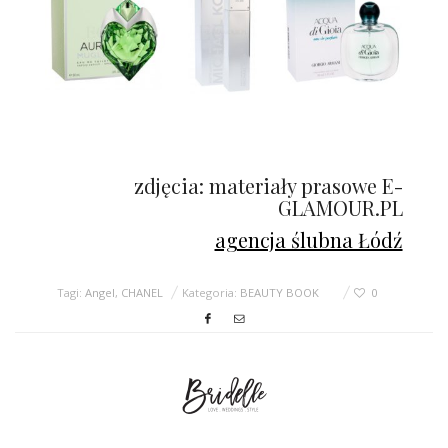
zdjęcia: materiały prasowe E-
GLAMOUR.PL
agencja ślubna Łódź
Tagi:
Angel
,
CHANEL
Kategoria:
BEAUTY BOOK
0