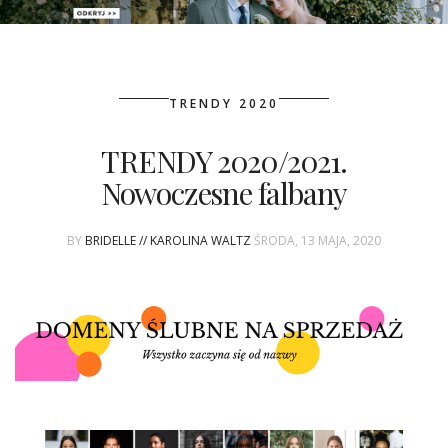
PATRONAT
TRENDY 2020
SPONSORING
TRENDY 2020/2021.
KONKURSY
Nowoczesne falbany
KSIĄŻKI BRIDELLE
BY
BRIDELLE // KAROLINA WALTZ
ŚRODA, 13 MAJA, 2020
POLECANE FIRMY
WASZE ŚLUBY
{HOT SEXY BEST}
BRI GROUP