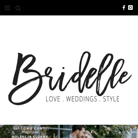
#10YEARSBRI
INFO
O NAS
KONTAKT
REKLAMA
ADVERTISING
BRICREATIVES
ZGŁOSZENIA