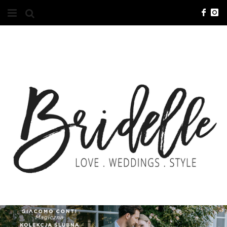
#10YEARSBRI
INFO
O NAS
KONTAKT
REKLAMA
ADVERTISING
BRICREATIVES
ZGŁOSZENIA