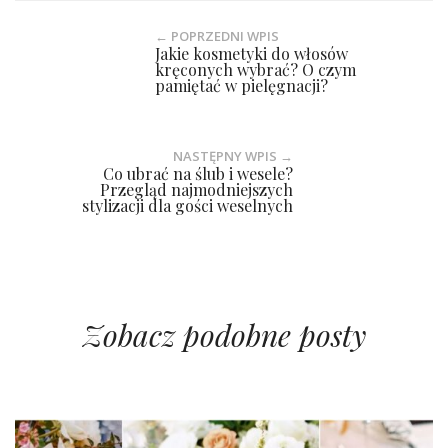
← POPRZEDNI WPIS
Jakie kosmetyki do włosów
kręconych wybrać? O czym
pamiętać w pielęgnacji?
NASTĘPNY WPIS →
Co ubrać na ślub i wesele?
Przegląd najmodniejszych
stylizacji dla gości weselnych
Zobacz podobne posty