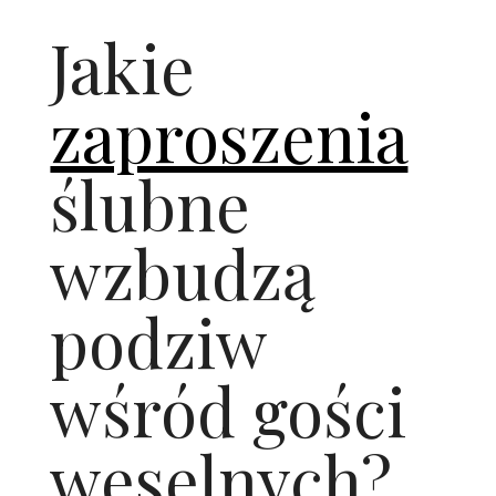
ŚLUBNE STYLE
Jakie
MAGAZYNY
zaproszenia
ARCHIWUM
ślubne
wzbudzą
podziw
wśród gości
weselnych?