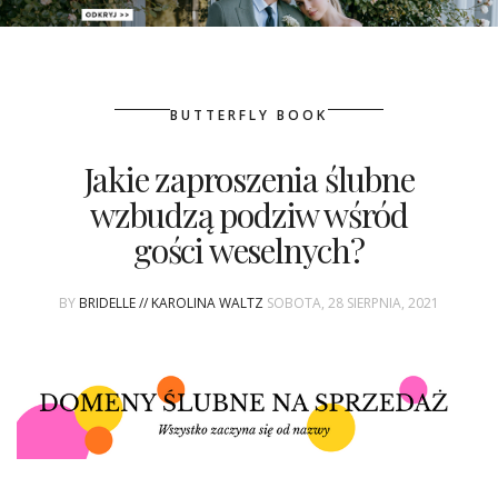
PATRONAT
BUTTERFLY BOOK
SPONSORING
Jakie zaproszenia ślubne
KONKURSY
wzbudzą podziw wśród
KSIĄŻKI BRIDELLE
gości weselnych?
POLECANE FIRMY
BY
BRIDELLE // KAROLINA WALTZ
SOBOTA, 28 SIERPNIA, 2021
WASZE ŚLUBY
{HOT SEXY BEST}
BRI GROUP