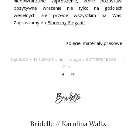
niepowtarzalne zaproszenie, które pozostawi
pozytywne wrażenie nie tylko na gościach
weselnych ale przede wszystkim na Was.
Zapraszamy do
Blooming Elegant!
zdjęcie: materiały prasowe
Tagi:
BLOOMING ELEGANT
,
druk
Kategoria:
BUTTERFLY BOOK
0
Bridelle // Karolina Waltz