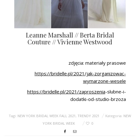
Leanne Marshall // Berta Bridal
Couture // Vivienne Westwood
zdjęcia: materiały prasowe
https://bridelle.pl/2021/jak-zorganizowac-
wymarzone-wesele
https://bridelle.pl/2021/
zaproszenia
-slubne-i-
dodatki-od-studio-brzoza
Tagi:
NEW YORK BRIDAL WEEK FALL 2021
,
TRENDY 2021
Kategoria:
NEW
YORK BRIDAL WEEK
0