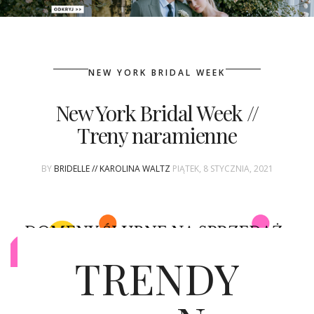
PATRONAT
NEW YORK BRIDAL WEEK
SPONSORING
New York Bridal Week //
KONKURSY
Treny naramienne
KSIĄŻKI BRIDELLE
BY
BRIDELLE // KAROLINA WALTZ
PIĄTEK, 8 STYCZNIA, 2021
POLECANE FIRMY
WASZE ŚLUBY
{HOT SEXY BEST}
TRENDY
BRI GROUP