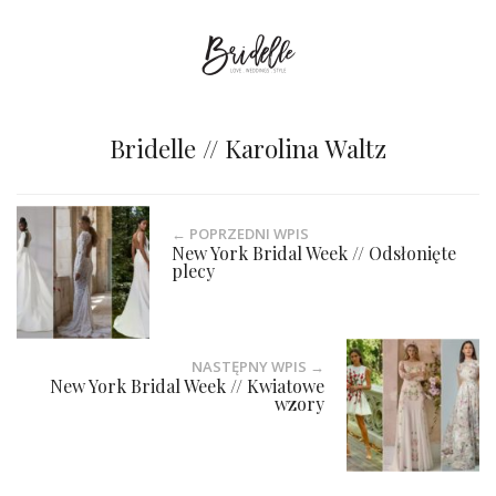
Bridelle // Karolina Waltz
← POPRZEDNI WPIS
New York Bridal Week // Odsłonięte
plecy
NASTĘPNY WPIS →
New York Bridal Week // Kwiatowe
wzory