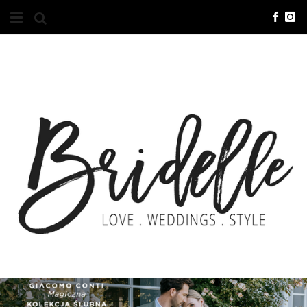
#10YEARSBRI
INFO
O NAS
KONTAKT
REKLAMA
ADVERTISING
BRICREATIVES
ZGŁOSZENIA