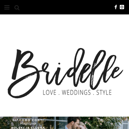
#10YEARSBRI
INFO
O NAS
KONTAKT
REKLAMA
ADVERTISING
BRICREATIVES
ZGŁOSZENIA