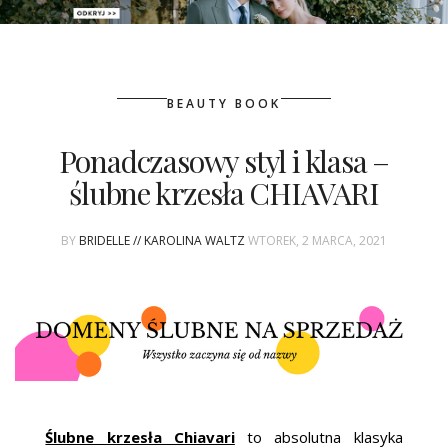
PATRONAT
BEAUTY BOOK
SPONSORING
Ponadczasowy styl i klasa –
KONKURSY
ślubne krzesła CHIAVARI
KSIĄŻKI BRIDELLE
BY
BRIDELLE // KAROLINA WALTZ
WTOREK, 2 MARCA, 2021
POLECANE FIRMY
WASZE ŚLUBY
{HOT SEXY BEST}
BRI GROUP
Ślubne krzesła Chiavari
to absolutna klasyka