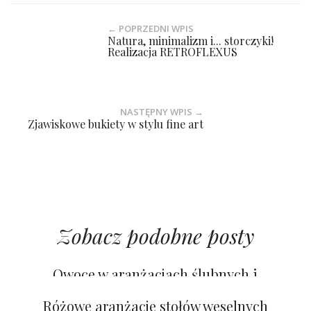
← POPRZEDNI WPIS
Natura, minimalizm i... storczyki!
Realizacja RETROFLEXUS
NASTĘPNY WPIS →
Zjawiskowe bukiety w stylu fine art
Zobacz podobne posty
Owoce w aranżacjach ślubnych i
weselnych
Greenery 2021 nadal w trendach!
Różowe aranżacje stołów weselnych