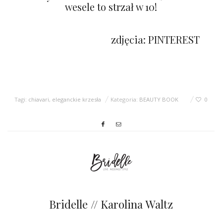
wesele to strzał w 10!
zdjęcia: PINTEREST
Tagi:
chiavari
,
eleganckie krzesła
Kategoria:
BEAUTY BOOK
0
Bridelle // Karolina Waltz