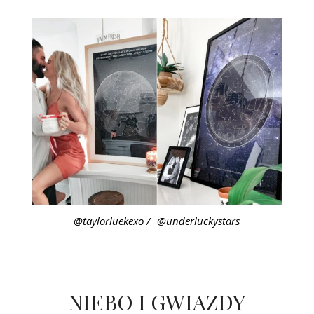
@taylorluekexo / _@underluckystars
NIEBO I GWIAZDY