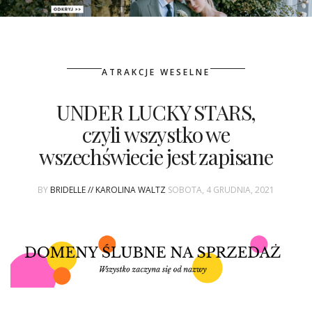
PATRONAT
ATRAKCJE WESELNE
SPONSORING
UNDER LUCKY STARS,
KONKURSY
czyli wszystko we
KSIĄŻKI BRIDELLE
wszechświecie jest zapisane
POLECANE FIRMY
BY
BRIDELLE // KAROLINA WALTZ
SOBOTA, 4 GRUDNIA, 2021
WASZE ŚLUBY
{HOT SEXY BEST}
BRI GROUP