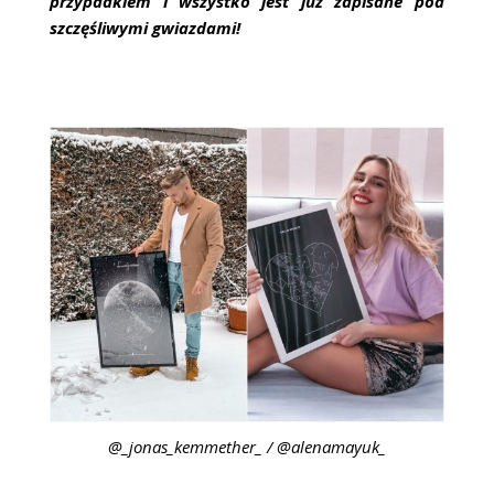
przypadkiem i wszystko jest już zapisane pod
szczęśliwymi gwiazdami!
@_jonas_kemmether_ / @alenamayuk_