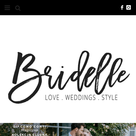
#10YEARSBRI
INFO
O NAS
KONTAKT
REKLAMA
ADVERTISING
BRICREATIVES
ZGŁOSZENIA