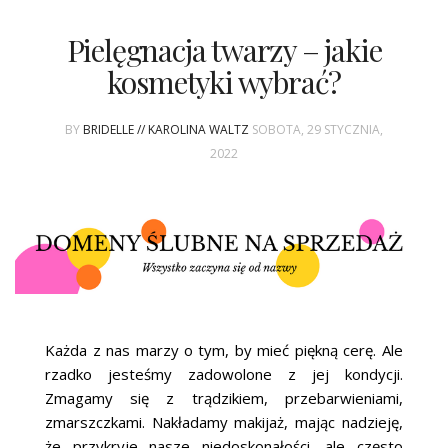
Pielęgnacja twarzy – jakie
kosmetyki wybrać?
BY
BRIDELLE // KAROLINA WALTZ
SOBOTA, 29 STYCZNIA,
2022
Każda z nas marzy o tym, by mieć piękną cerę. Ale
rzadko jesteśmy zadowolone z jej kondycji.
Zmagamy się z trądzikiem, przebarwieniami,
zmarszczkami. Nakładamy makijaż, mając nadzieję,
że przykryje nasze niedoskonałości, ale często