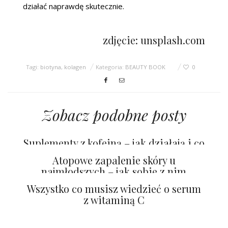
działać naprawdę skutecznie.
zdjęcie: unsplash.com
Tagi:
biotyna
,
kolagen
Kategoria:
BEAUTY BOOK
0
Zobacz podobne posty
Suplementy z kofeiną – jak działają i co
dają
Atopowe zapalenie skóry u
najmłodszych – jak sobie z nim
poradzić?
Wszystko co musisz wiedzieć o serum
z witaminą C