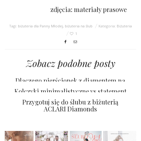
zdjęcia: materiały prasowe
Tagi:
biżuteria dla Panny Młodej
,
biżuteria na ślub
Kategoria:
Biżuteria
1
Zobacz podobne posty
Dlaczego pierścionek z diamentem na
zaręczyny to wybór ponadczasowy?
Kolczyki minimalistyczne vs statement
– które wybrać i jak je nosić?
Przygotuj się do ślubu z biżuterią
ACLARI Diamonds