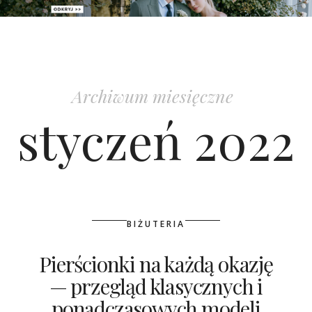
PATRONAT
SPONSORING
Archiwum miesięczne
KONKURSY
styczeń 2022
KSIĄŻKI BRIDELLE
POLECANE FIRMY
WASZE ŚLUBY
BIŻUTERIA
{HOT SEXY BEST}
Pierścionki na każdą okazję
— przegląd klasycznych i
BRI GROUP
ponadczasowych modeli