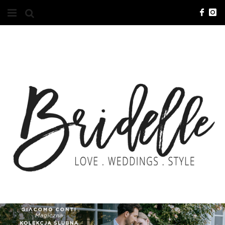
#10YEARSBRI
INFO
O NAS
KONTAKT
REKLAMA
ADVERTISING
BRICREATIVES
ZGŁOSZENIA