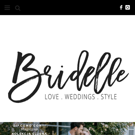
#10YEARSBRI
INFO
O NAS
KONTAKT
REKLAMA
ADVERTISING
BRICREATIVES
ZGŁOSZENIA