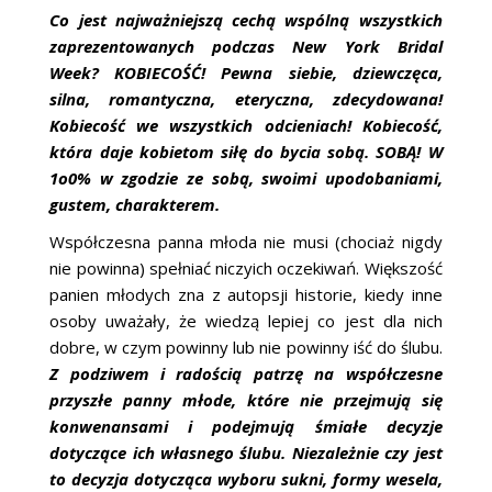
Co jest najważniejszą cechą wspólną wszystkich
zaprezentowanych podczas New York Bridal
Week? KOBIECOŚĆ! Pewna siebie, dziewczęca,
silna, romantyczna, eteryczna, zdecydowana!
Kobiecość we wszystkich odcieniach! Kobiecość,
która daje kobietom siłę do bycia sobą. SOBĄ! W
1o0% w zgodzie ze sobą, swoimi upodobaniami,
gustem, charakterem.
Współczesna panna młoda nie musi (chociaż nigdy
nie powinna) spełniać niczyich oczekiwań. Większość
panien młodych zna z autopsji historie, kiedy inne
osoby uważały, że wiedzą lepiej co jest dla nich
dobre, w czym powinny lub nie powinny iść do ślubu.
Z podziwem i radością patrzę na współczesne
przyszłe panny młode, które nie przejmują się
konwenansami i podejmują śmiałe decyzje
dotyczące ich własnego ślubu. Niezależnie czy jest
to decyzja dotycząca wyboru sukni, formy wesela,