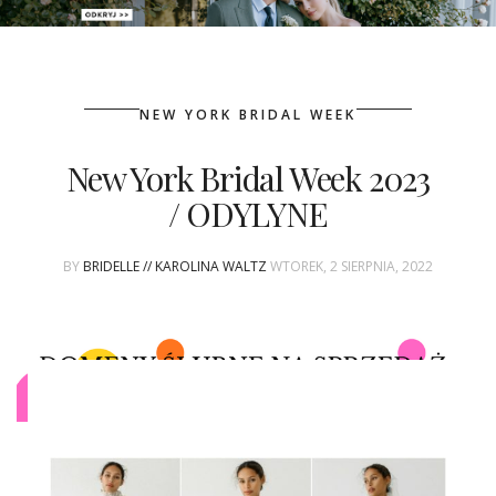
PATRONAT
NEW YORK BRIDAL WEEK
SPONSORING
New York Bridal Week 2023
KONKURSY
/ ODYLYNE
KSIĄŻKI BRIDELLE
BY
BRIDELLE // KAROLINA WALTZ
WTOREK, 2 SIERPNIA, 2022
POLECANE FIRMY
WASZE ŚLUBY
{HOT SEXY BEST}
BRI GROUP