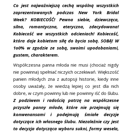
Co jest najważniejszą cechą wspólną wszystkich
zaprezentowanych podczas New York Bridal
Week? KOBIECOŚĆ! Pewna siebie, dziewczęca,
silna, romantyczna, eteryczna, zdecydowana!
Kobiecość we wszystkich odcieniach! Kobiecość,
która daje kobietom siłę do bycia sobą. SOBĄ! W
1o0% w zgodzie ze sobą, swoimi upodobaniami,
gustem, charakterem.
Współczesna panna młoda nie musi (chociaż nigdy
nie powinna) spełniać niczyich oczekiwań. Większość
panien młodych zna z autopsji historie, kiedy inne
osoby uważały, że wiedzą lepiej co jest dla nich
dobre, w czym powinny lub nie powinny iść do ślubu.
Z podziwem i radością patrzę na współczesne
przyszłe panny młode, które nie przejmują się
konwenansami i podejmują śmiałe decyzje
dotyczące ich własnego ślubu. Niezależnie czy jest
to decyzja dotycząca wyboru sukni, formy wesela,