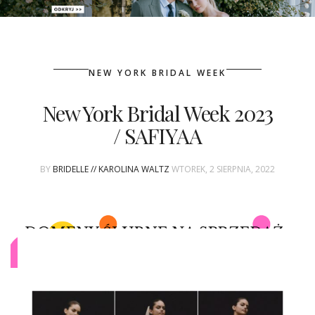
PATRONAT
NEW YORK BRIDAL WEEK
SPONSORING
New York Bridal Week 2023
KONKURSY
/ SAFIYAA
KSIĄŻKI BRIDELLE
BY
BRIDELLE // KAROLINA WALTZ
WTOREK, 2 SIERPNIA, 2022
POLECANE FIRMY
WASZE ŚLUBY
{HOT SEXY BEST}
BRI GROUP