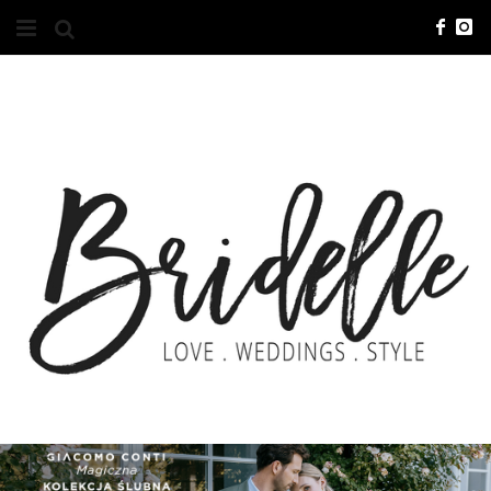
#10YEARSBRI
INFO
O NAS
KONTAKT
REKLAMA
ADVERTISING
BRICREATIVES
ZGŁOSZENIA