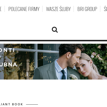
E
POLECANE FIRMY
WASZE ŚLUBY
BRI GROUP
Ś
LIANT BOOK