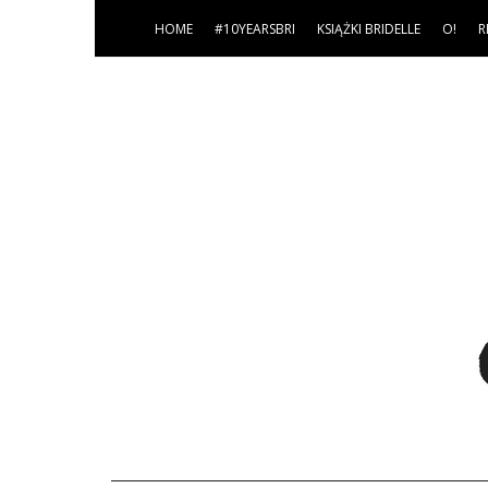
HOME
#10YEARSBRI
KSIĄŻKI BRIDELLE
O!
R