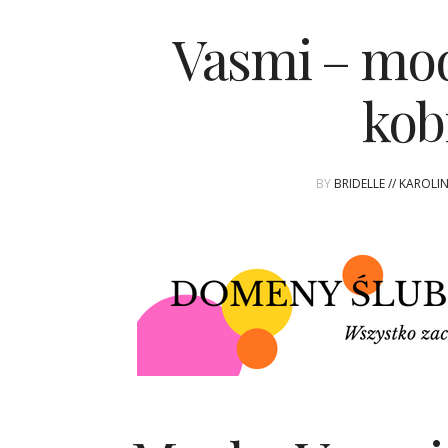
Vasmi – mo
kob
BY
BRIDELLE // KAROL