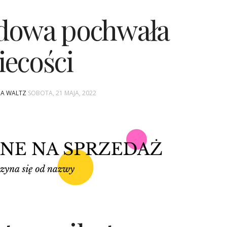
dowa pochwała
iecości
INA WALTZ
SOBOTA, 21 MAJA, 2022