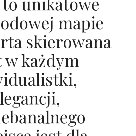
 to unikatowe
modowej mapie
ferta skierowana
et w każdym
idualistki,
legancji,
iebanalnego
jsce jest dla