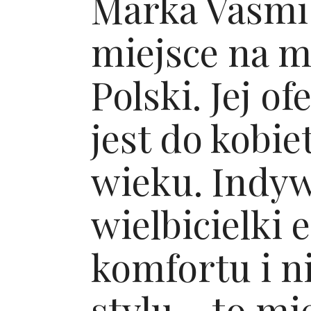
Marka Vasmi
miejsce na 
Polski. Jej o
jest do kobi
wieku. Indyw
wielbicielki e
komfortu i n
stylu – to mie