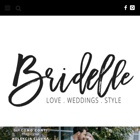
#10YEARSBRI
INFO
O NAS
KONTAKT
REKLAMA
ADVERTISING
BRICREATIVES
ZGŁOSZENIA