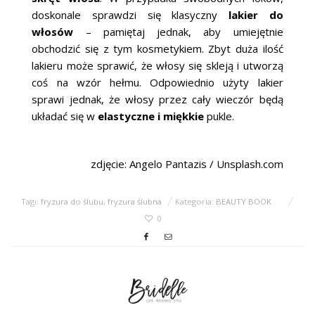
doskonale sprawdzi się klasyczny
lakier do
włosów
– pamiętaj jednak, aby umiejętnie
obchodzić się z tym kosmetykiem. Zbyt duża ilość
lakieru może sprawić, że włosy się skleją i utworzą
coś na wzór hełmu. Odpowiednio użyty lakier
sprawi jednak, że włosy przez cały wieczór będą
układać się w
elastyczne i miękkie
pukle.
zdjęcie: Angelo Pantazis / Unsplash.com
Tagi:
fryzura do ślubu
,
fryzura ślubna
Kategoria:
BEAUTY BOOK
0