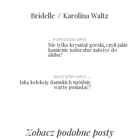
Bridelle // Karolina Waltz
← POPRZEDNI WPIS
Nie tylko kryształ górski, czyli jakie
kamienie naturalne założyć do
ślubu?
NASTĘPNY WPIS →
Jaką kolekcję damskich spódnic
warto posiadać?
Zobacz podobne posty