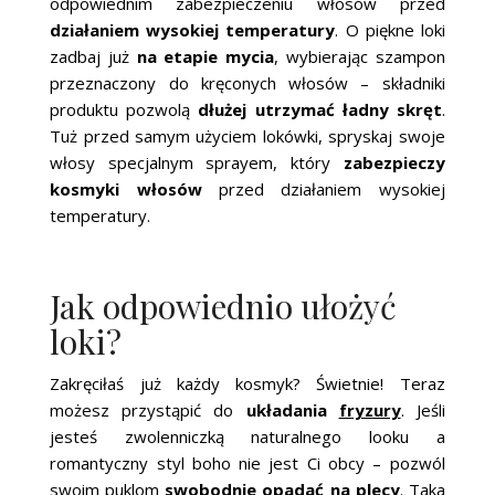
odpowiednim zabezpieczeniu włosów przed
działaniem wysokiej temperatury
. O piękne loki
zadbaj już
na etapie mycia
, wybierając szampon
przeznaczony do kręconych włosów – składniki
produktu pozwolą
dłużej utrzymać ładny skręt
.
Tuż przed samym użyciem lokówki, spryskaj swoje
włosy specjalnym sprayem, który
zabezpieczy
kosmyki włosów
przed działaniem wysokiej
temperatury.
Jak odpowiednio ułożyć
loki?
Zakręciłaś już każdy kosmyk? Świetnie! Teraz
możesz przystąpić do
układania
fryzury
. Jeśli
jesteś zwolenniczką naturalnego looku a
romantyczny styl boho nie jest Ci obcy – pozwól
swoim puklom
swobodnie opadać na plecy
. Taka