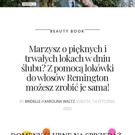
PATRONAT
BEAUTY BOOK
SPONSORING
Marzysz o pięknych i
KONKURSY
trwałych lokach w dniu
KSIĄŻKI BRIDELLE
ślubu? Z pomocą lokówki
do włosów Remington
POLECANE FIRMY
możesz zrobić je sama!
WASZE ŚLUBY
BY
BRIDELLE // KAROLINA WALTZ
SOBOTA, 14 STYCZNIA,
{HOT SEXY BEST}
2023
BRI GROUP