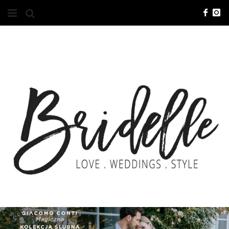
#10YEARSBRI
INFO
O NAS
KONTAKT
REKLAMA
ADVERTISING
BRICREATIVES
ZGŁOSZENIA