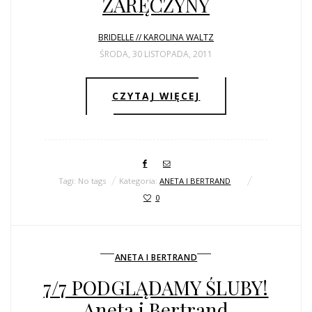
ZARĘCZYNY
BRIDELLE // KAROLINA WALTZ
ŚRODA, 30 LISTOPADA, 2011
CZYTAJ WIĘCEJ
Tagi: No tags
Kategoria:
ANETA I BERTRAND
0
ANETA I BERTRAND
7/7 PODGLĄDAMY ŚLUBY!
Aneta i Bertrand