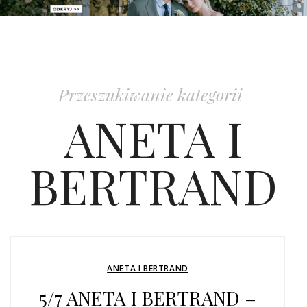
PATRONAT
SPONSORING
Przeszukiwanie kategorii
KONKURSY
ANETA I
KSIĄŻKI BRIDELLE
BERTRAND
POLECANE FIRMY
WASZE ŚLUBY
{HOT SEXY BEST}
ANETA I BERTRAND
BRI GROUP
5/7 ANETA I BERTRAND –