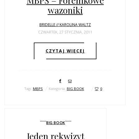
MBPŚ – Foremkowe
wazoniki
BRIDELLE // KAROLINA WALTZ
CZWARTEK, 27 STYCZNIA, 2011
CZYTAJ WIĘCEJ
Tagi:
MBPS
Kategoria:
BIG BOOK
0
BIG BOOK
Jeden rekwizyt