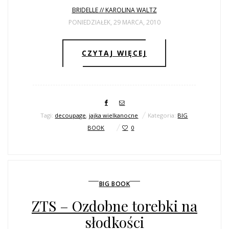
BRIDELLE // KAROLINA WALTZ
PONIEDZIAŁEK, 29 MARCA, 2010
CZYTAJ WIĘCEJ
Tagi:
decoupage
,
jajka wielkanocne
Kategoria:
BIG
BOOK
0
BIG BOOK
ZTS – Ozdobne torebki na
słodkości