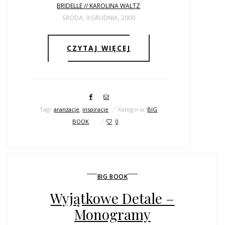
BRIDELLE // KAROLINA WALTZ
ŚRODA, 9 GRUDNIA, 2009
CZYTAJ WIĘCEJ
Tagi:
aranżacje
,
inspiracje
Kategoria:
BIG
BOOK
0
BIG BOOK
Wyjątkowe Detale –
Monogramy