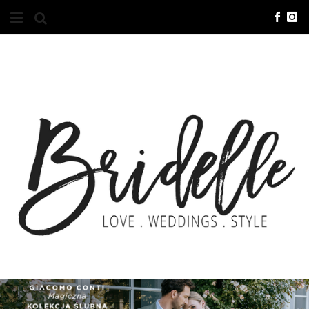
#10YEARSBRI
INFO
O NAS
KONTAKT
REKLAMA
ADVERTISING
BRICREATIVES
ZGŁOSZENIA