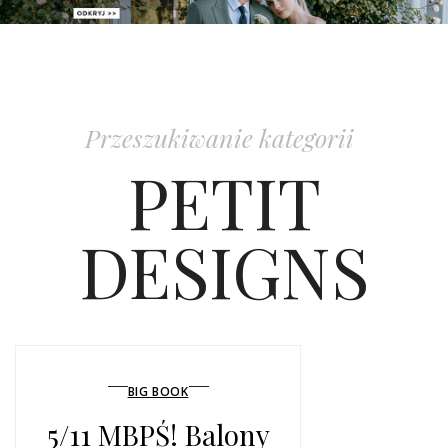
PATRONAT
SPONSORING
Przeszukiwanie kategorii
KONKURSY
PETIT
KSIĄŻKI BRIDELLE
DESIGNS
POLECANE FIRMY
WASZE ŚLUBY
{HOT SEXY BEST}
BIG BOOK
BRI GROUP
5/11 MBPŚ! Balony