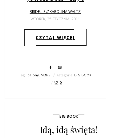
BRIDELLE // KAROLINA WALTZ
WTOREK, 25 STYCZNIA, 2011
CZYTAJ WIĘCEJ
Tagi:
balony
,
MBPS
Kategoria:
BIG BOOK
0
BIG BOOK
Idą, idą święta!