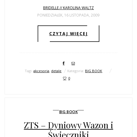
BRIDELLE // KAROLINA WALTZ
PONIEDZIAŁEK, 16 LISTOPADA, 2009
CZYTAJ WIĘCEJ
Tagi:
akcesoria
,
detale
Kategoria:
BIG BOOK
0
BIG BOOK
ZTS – Dyniowy Wazon i
Świeczniki