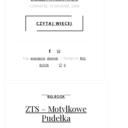
CZWARTEK, 10 GRUDNIA, 2009
CZYTAJ WIĘCEJ
Tagi:
aranżacje
,
dżemik
Kategoria:
BIG
BOOK
0
BIG BOOK
ZTS – Motylkowe
Pudełka