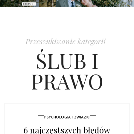
PATRONAT
SPONSORING
Przeszukiwanie kategorii
KONKURSY
ŚLUB I
KSIĄŻKI BRIDELLE
PRAWO
POLECANE FIRMY
WASZE ŚLUBY
{HOT SEXY BEST}
PSYCHOLOGIA I ZWIĄZKI
BRI GROUP
6 najczęstszych błędów