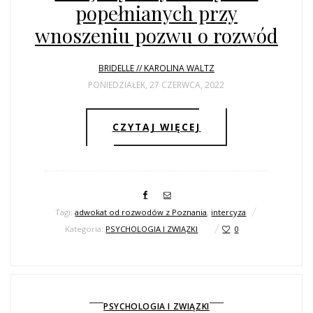
ŚLUBNE STYLE
popełnianych przy
wnoszeniu pozwu o rozwód
MAGAZYNY
BRIDELLE // KAROLINA WALTZ
ARCHIWUM
PONIEDZIAŁEK, 27 CZERWCA, 2022
CZYTAJ WIĘCEJ
Tagi:
adwokat od rozwodów z Poznania
,
intercyza
Kategoria:
PSYCHOLOGIA I ZWIĄZKI
0
PSYCHOLOGIA I ZWIĄZKI