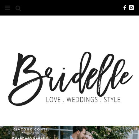
#10YEARSBRI
INFO
O NAS
KONTAKT
REKLAMA
ADVERTISING
BRICREATIVES
ZGŁOSZENIA