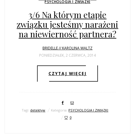
PSYCHOLOGIA I ZWIĄZKI
3/6 Na którym etapie
związku jesteśmy narażeni
na niewierność partnera?
BRIDELLE // KAROLINA WALTZ
PONIEDZIAŁEK, 2 CZERWCA, 2014
CZYTAJ WIĘCEJ
Tagi:
detektyw
Kategoria:
PSYCHOLOGIA I ZWIĄZKI
0