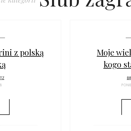
ini z polską
Moje wiel
ką
kogo st
LTZ
BR
8
PONIE