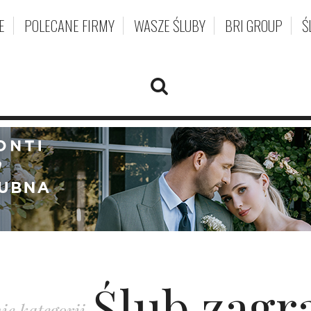
E
POLECANE FIRMY
WASZE ŚLUBY
BRI GROUP
Ś
Ślub zagr
e kategorii