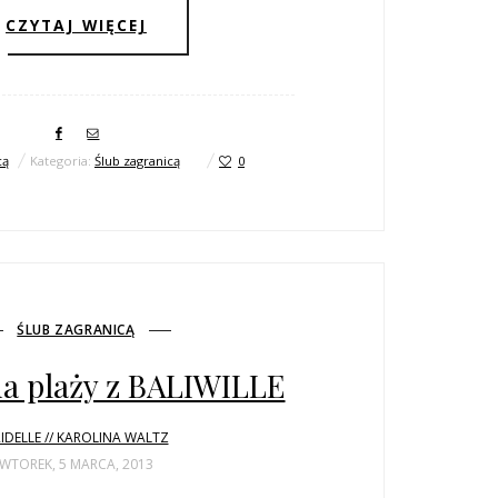
CZYTAJ WIĘCEJ
cą
Kategoria:
Ślub zagranicą
0
ŚLUB ZAGRANICĄ
na plaży z BALIWILLE
IDELLE // KAROLINA WALTZ
WTOREK, 5 MARCA, 2013