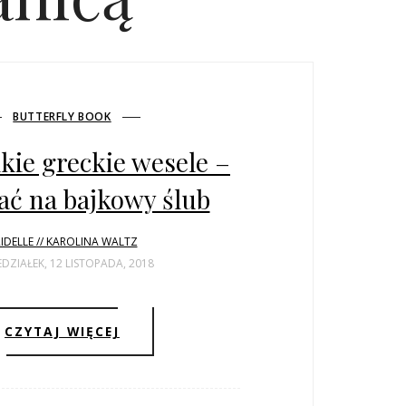
BUTTERFLY BOOK
kie greckie wesele –
ać na bajkowy ślub
IDELLE // KAROLINA WALTZ
DZIAŁEK, 12 LISTOPADA, 2018
CZYTAJ WIĘCEJ