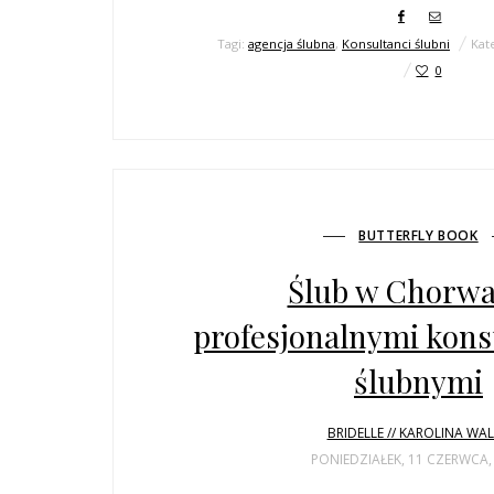
Tagi:
agencja ślubna
,
Konsultanci ślubni
Kat
0
BUTTERFLY BOOK
Ślub w Chorwac
profesjonalnymi kons
ślubnymi
BRIDELLE // KAROLINA WA
PONIEDZIAŁEK, 11 CZERWCA,