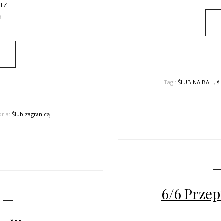
LTZ
3
Tagi:
ŚLUB NA BALI
,
ś
oria:
Ślub zagranicą
6/6 Przep