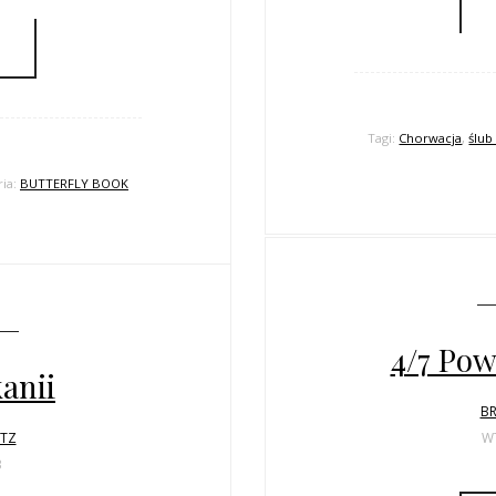
Tagi:
Chorwacja
,
ślub
ria:
BUTTERFLY BOOK
4/7 Pow
kanii
BR
LTZ
WT
3