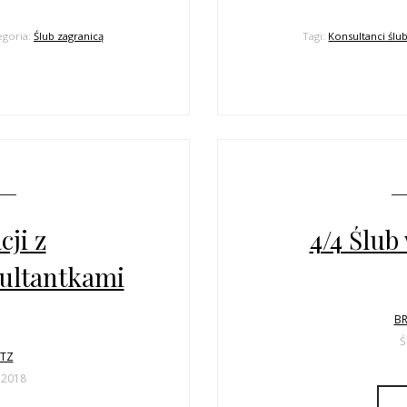
egoria:
Ślub zagranicą
Tagi:
Konsultanci ślu
ji z
4/4 Ślub
ultantkami
BR
Ś
LTZ
 2018