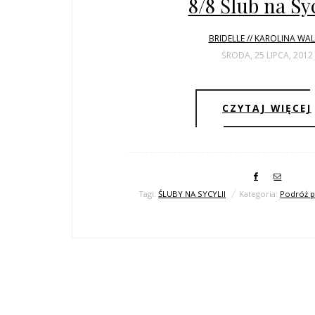
8/8 Ślub na Syc
BRIDELLE // KAROLINA WA
ŚRODA, 25 LIPCA, 2012
CZYTAJ WIĘCEJ
Tagi:
ŚLUBY NA SYCYLII
Kategoria:
Podróż p