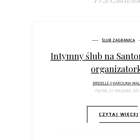
ŚLUB ZAGRANICĄ
Intymny ślub na Santor
organizator
BRIDELLE // KAROLINA WA
PIĄTEK, 21 GRUDNIA, 201
CZYTAJ WIĘCEJ