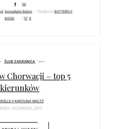
bni
,
konsultant ślubny
Kategoria:
BUTTERFLY
BOOK
0
ŚLUB ZAGRANICĄ
 w Chorwacji – top 5
kierunków
IDELLE // KAROLINA WALTZ
RODA, 24 CZERWCA, 2015