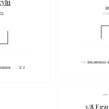
ylii
BR
LTZ
PON
Tagi:
ślub zagranicą
,
w
oślubna
0
3/8 Egzo