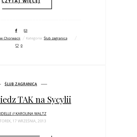
CZYTAJ WIĘCEJ
 w Chorwacji
Kategoria:
Ślub zagranicą
0
ŚLUB ZAGRANICĄ
iedz TAK na Sycylii
IDELLE // KAROLINA WALTZ
OREK, 17 WRZEŚNIA, 2013