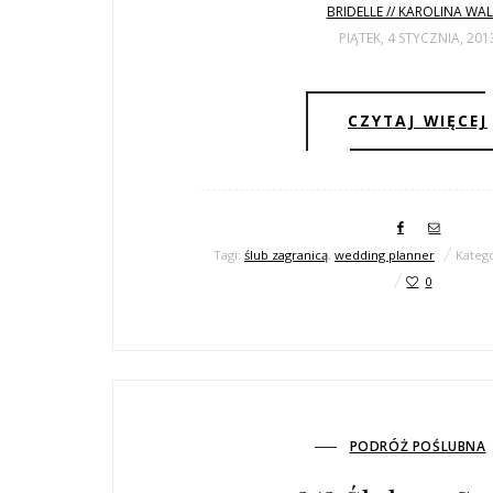
BRIDELLE // KAROLINA WA
PIĄTEK, 4 STYCZNIA, 201
CZYTAJ WIĘCEJ
Tagi:
ślub zagranicą
,
wedding planner
Kateg
0
PODRÓŻ POŚLUBNA