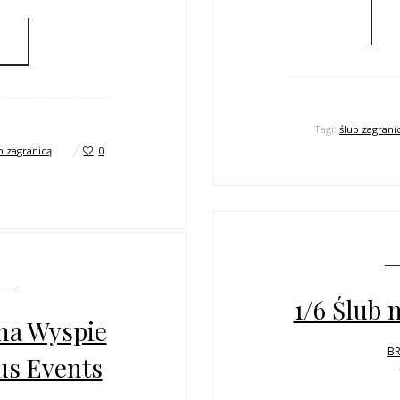
Tagi:
ślub zagrani
b zagranicą
0
1/6 Ślub 
 na Wyspie
BR
us Events