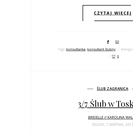
CZYTAJ WIĘCEJ
Tagi:
konsultanka
,
konsultant ślubny
Katego
0
ŚLUB ZAGRANICĄ
3/7 Ślub w Tos
BRIDELLE // KAROLINA WA
ŚRODA, 7 SIERPNIA, 201