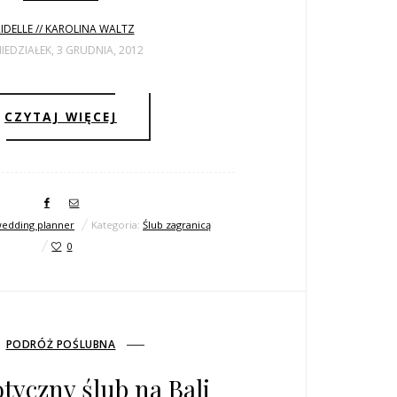
IDELLE // KAROLINA WALTZ
IEDZIAŁEK, 3 GRUDNIA, 2012
CZYTAJ WIĘCEJ
edding planner
Kategoria:
Ślub zagranicą
0
PODRÓŻ POŚLUBNA
tyczny ślub na Bali