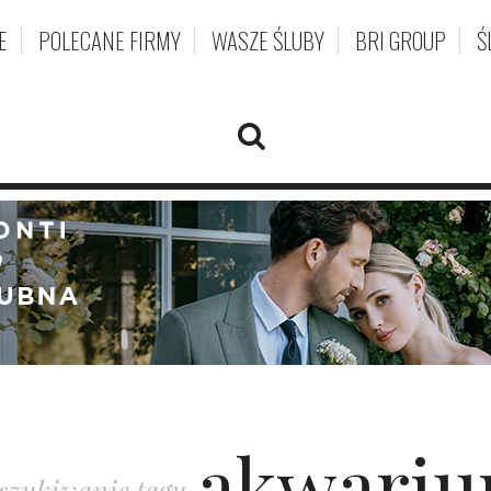
E
POLECANE FIRMY
WASZE ŚLUBY
BRI GROUP
Ś
akwari
szukiwanie tagu