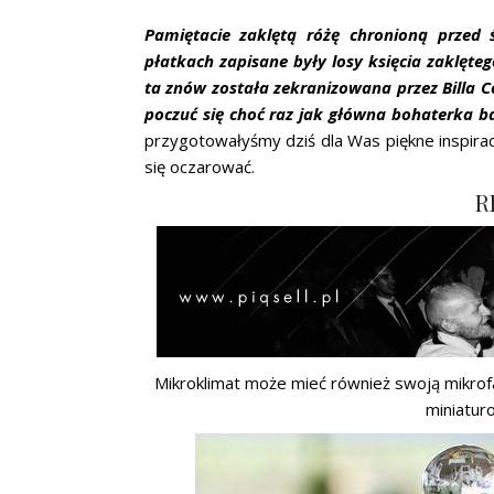
Pamiętacie zaklętą różę chronioną przed
płatkach zapisane były losy księcia zaklęteg
ta znów została zekranizowana przez Billa 
poczuć się choć raz jak główna bohaterka baś
przygotowałyśmy dziś dla Was piękne inspirac
się oczarować.
R
Mikroklimat może mieć również swoją mikrof
miniaturo