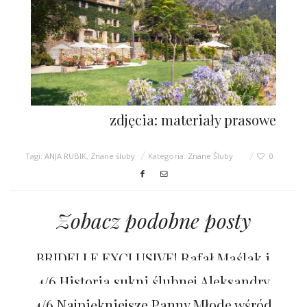
zdjęcia: materiały prasowe
Tagi:
ANJA RUBIK
,
Znane śluby
Kategoria:
Znane Śluby
0
Zobacz podobne posty
BRIDELLE EXCLUSIVE! Rafał Maślak i
Kamila Nicpoń powiedzieli TAK!
4/6 Historia sukni ślubnej Aleksandry
Woźniak
4/6 Najpiękniejsze Panny Młode wśród