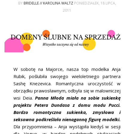
ŚLUBNE STYLE
BY
BRIDELLE // KAROLINA WALTZ
PONIEDZIAŁEK, 18 LIPCA,
2011
MAGAZYNY
ARCHIWUM
W sobotę na Majorce, nasza top modelka Anja
Rubik, poślubiła swojego wieloletniego partnera
Sashę Knezevica. Romantyczna uroczystość w
obrządku prawosławnym, odbyła się w malowniczej
wsi Deia.
Panna Młoda miała na sobie sukienkę
projektu Petera Dundasa z domu modu Pucci.
Bardzo romantyczna sukienka, zmysłowa i
seksowna podkreślała nienaganną figurę modelki.
Dla przypomnienia – Anja wystąpiła kiedyś w sesji
dla Vogue, w bardzo podobnych stylizacjach