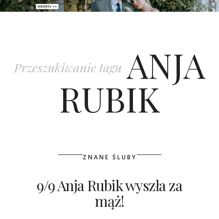
PATRONAT
ANJA
SPONSORING
Przeszukiwanie tagu
KONKURSY
RUBIK
KSIĄŻKI BRIDELLE
POLECANE FIRMY
WASZE ŚLUBY
ZNANE ŚLUBY
{HOT SEXY BEST}
9/9 Anja Rubik wyszła za
mąż!
BRI GROUP