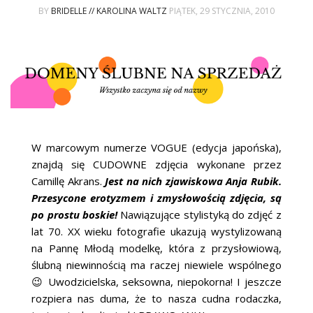
BY
BRIDELLE // KAROLINA WALTZ
PIĄTEK, 29 STYCZNIA, 2010
W marcowym numerze VOGUE (edycja japońska),
znajdą się CUDOWNE zdjęcia wykonane przez
Camillę Akrans.
Jest na nich zjawiskowa Anja Rubik.
Przesycone erotyzmem i zmysłowością zdjęcia, są
po prostu boskie!
Nawiązujące stylistyką do zdjęć z
lat 70. XX wieku fotografie ukazują wystylizowaną
na Pannę Młodą modelkę, która z przysłowiową,
ślubną niewinnością ma raczej niewiele wspólnego
😉 Uwodzicielska, seksowna, niepokorna! I jeszcze
rozpiera nas duma, że to nasza cudna rodaczka,