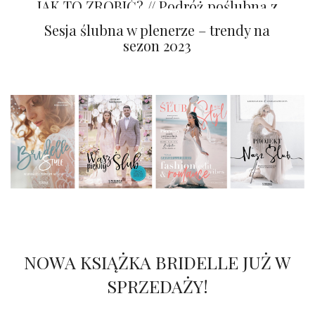
JAK TO ZROBIĆ? // Podróż poślubna z
sesją zdjęciową
Sesja ślubna w plenerze – trendy na
sezon 2023
NOWA KSIĄŻKA BRIDELLE JUŻ W
SPRZEDAŻY!