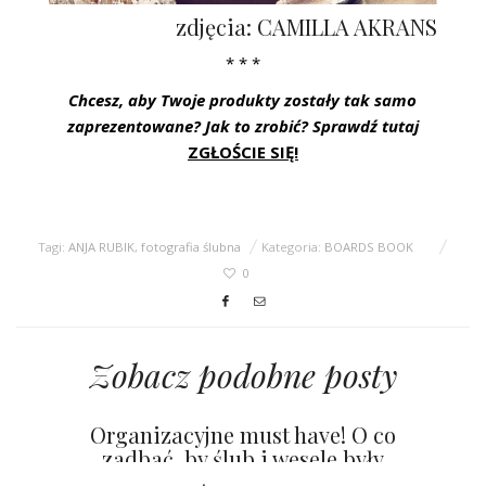
zdjęcia: CAMILLA AKRANS
* * *
Chcesz, aby Twoje produkty zostały tak samo
zaprezentowane? Jak to zrobić? Sprawdź tutaj
ZGŁOŚCIE SIĘ!
Tagi:
ANJA RUBIK
,
fotografia ślubna
Kategoria:
BOARDS BOOK
0
Zobacz podobne posty
Organizacyjne must have! O co
zadbać, by ślub i wesele były
niezapomnianym przeżyciem?