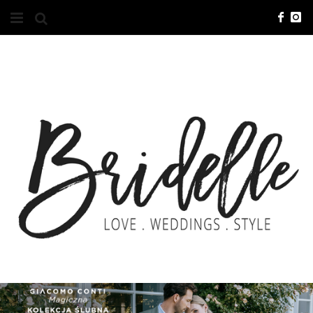
#10YEARSBRI
INFO
O NAS
KONTAKT
REKLAMA
ADVERTISING
BRICREATIVES
ZGŁOSZENIA